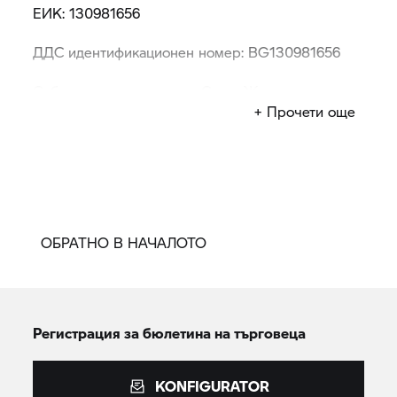
ЕИК: 130981656
ДДС идентификационен номер: BG130981656
Собственик и управител: Стоян Желев
+ Прочети още
Имейл: contact@bmw-autobavaria.bg
ОБРАТНО В НАЧАЛОТО
Регистрация за бюлетина на търговеца
KONFIGURATOR