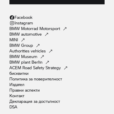
Facebook
Instagram
BMW Motorrad
Motorsport
BMW
automotive
MINI
BMW
Group
Authorities
vehicles
BMW
Museum
BMW plant
Berlin
ACEM Road Safety
Strategy
бисквитки
Политика за
поверителност
Издател
Правни
аспекти
Контакт
Декларация за
достъпност
DSA