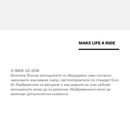
© BMW AG 2026
Бележка: Всички мотоциклети са оборудвани само съгласно
законовите изисквания (напр. светлоотразители по стандарт Euro
4). Изобразените на фигурите и във видеата на този уебсайт
мотоциклети може да са различни. Изображенията могат да
включват допълнителни елементи.