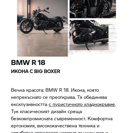
BMW R 18
ИКОНА С BIG BOXER
Вечна красота:
BMW R 18.
Икона, която
непрекъснато се преоткрива. Тя обединява
ексклузивността
с пуристичното хладнокръвие
.
Тук класическият дизайн среща
безкомпромисната съвременност. Комфортна
ергономия, висококачествена техника и
изработка определят неговия външен вид и