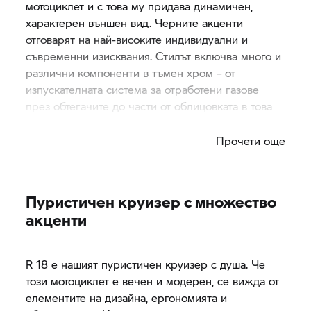
мотоциклет и с това му придава динамичен,
характерен външен вид. Черните акценти
отговарят на най-високите индивидуални и
съвременни изисквания. Стилът включва много и
различни компоненти в тъмен хром – от
изпускателната система за отработени газове
през обтегачите до части от облицовката в това
подобрение от висок клас.
Прочети още
Пуристичен круизер с множество
акценти
R 18
е нашият пуристичен круизер с душа. Че
този мотоциклет е вечен и модерен, се вижда от
елементите на дизайна, ергономията и