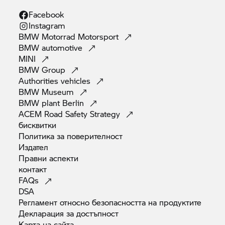
Facebook
Instagram
BMW Motorrad
Motorsport
BMW
automotive
MINI
BMW
Group
Authorities
vehicles
BMW
Museum
BMW plant
Berlin
ACEM Road Safety
Strategy
бисквитки
Политика за
поверителност
Издател
Правни
аспекти
контакт
FAQs
DSA
Регламент относно безопасността на
продуктите
Декларация за
достъпност
Карта на
сайта