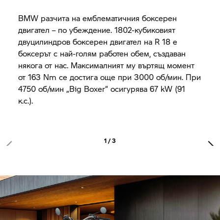
BMW разчита на емблематичния боксерен
двигател – по убеждение. 1802-кубиковият
двуцилиндров боксерен двигател на
R 18
е
боксерът с най-голям работен обем, създаван
някога от нас. Максималният му въртящ момент
от 163 Nm се достига още при 3000 об/мин. При
4750 об/мин „Big Boxer“ осигурява 67 kW (91
к.с.).
1 / 3