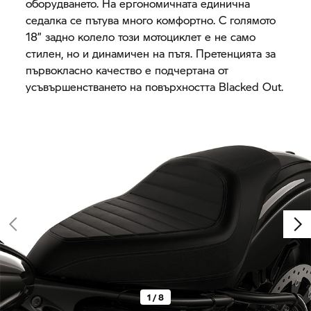
оборудването. На ергономичната единична
седалка се пътува много комфортно. С голямото
18” задно колело този мотоциклет е не само
стилен, но и динамичен на пътя. Претенцията за
първокласно качество е подчертана от
усъвършенстването на повърхността Blacked Out.
1 / 8