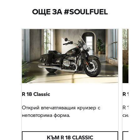
ОЩЕ ЗА #SOULFUEL
R 18 Classic
R 18
Ro
Открий впечатляващия круизер с
R 18
Roc
неповторима форма.
силен х
КЪМ
R 18 CLASSIC