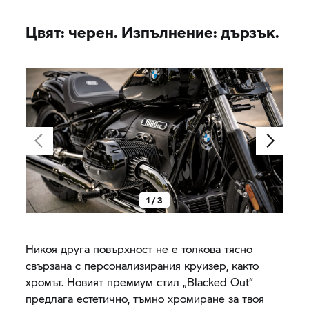
Цвят: черен. Изпълнение: дързък.
1 / 3
Никоя друга повърхност не е толкова тясно
свързана с персонализирания круизер, както
хромът. Новият премиум стил „Blacked Out“
предлага естетично, тъмно хромиране за твоя