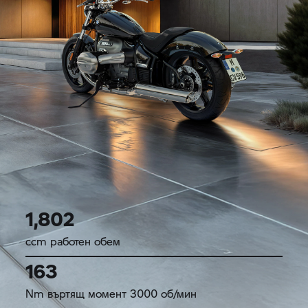
1,802
ccm работен обем
163
Nm въртящ момент 3000 об/мин