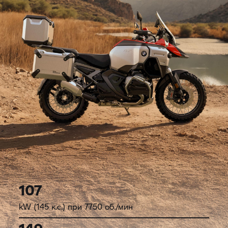
107
kW (145 к.с.) при 7750 об./мин