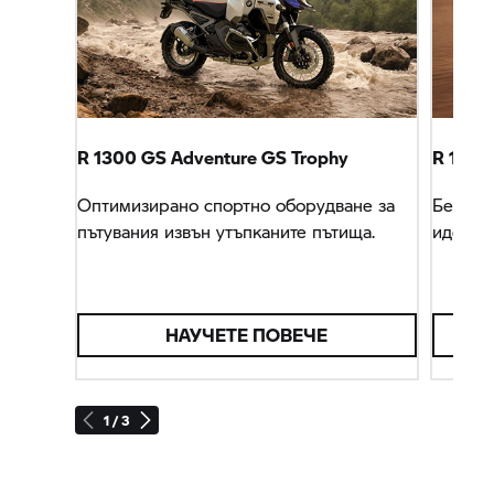
R 1300 GS Adventure
GS Trophy
R 1300 
Оптимизирано спортно оборудване за
Безпре
пътувания извън утъпканите пътища.
идеалн
НАУЧЕТЕ ПОВЕЧЕ
1 / 3