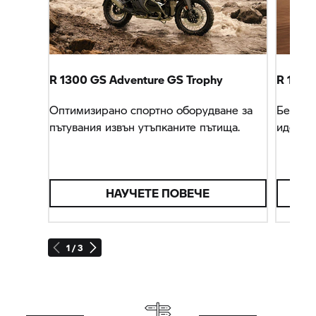
R 1300 GS Adventure
GS Trophy
R 1300 
Оптимизирано спортно оборудване за
Безпре
пътувания извън утъпканите пътища.
идеалн
НАУЧЕТЕ ПОВЕЧЕ
1 / 3