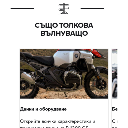
СЪЩО ТОЛКОВА
ВЪЛНУВАЩО
Данни и оборудване
Безгри
Открийте всички характеристики и
С паке
технически данни на R 1300 GS
радвате