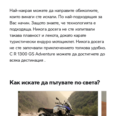
Най-накрая можете да направите обиколките,
които винаги сте искали. По най-подходящия за
Вас начин. Защото знаете, че технологията е
подходяща. Никога досега не сте изпитвали
такава плавност и лекота, докато карате
туристически ендуро мотоциклет. Никога досега
не сте започвали приключението толкова удобно.
С R 1300 GS Adventure можете да достигнете до
всяка дестинация .
Как искате да пътувате по света?