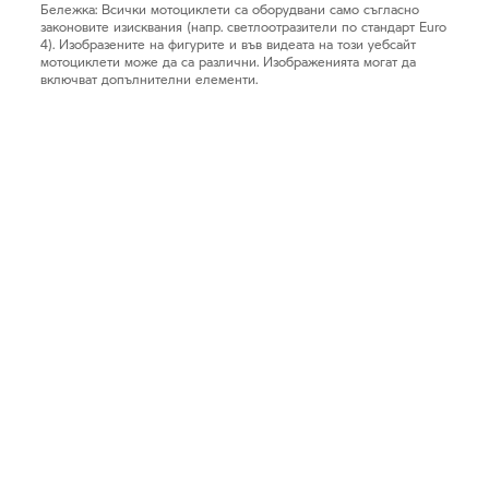
Бележка: Всички мотоциклети са оборудвани само съгласно
законовите изисквания (напр. светлоотразители по стандарт Euro
4). Изобразените на фигурите и във видеата на този уебсайт
мотоциклети може да са различни. Изображенията могат да
включват допълнителни елементи.