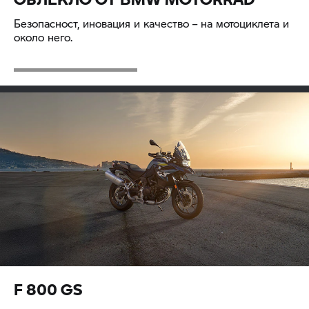
Urban Mobility
Безопасност, иновация и качество – на мотоциклета и
около него.
F 800 GS