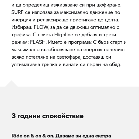
и да определиш изживяване си при шофиране.
SURF се използва за максимално движение по
инерция и релаксиращо пристигане до целта.
Избираш FLOW, за да се движиш оптимално с
трафика. С пакета Highline се добавя и трети
режим: FLASH. Името е програма: С бърз старт и
максимално възобновяване на енергия печелиш
всяко потегляне на светофара, доставяш си
ултимативна тръпка и винаги си първи на обяд.
3 години спокойствие
Ride on & on & on. Даваме ви една екстра