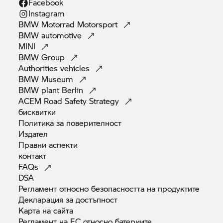
Facebook
Instagram
BMW Motorrad
Motorsport
BMW
automotive
MINI
BMW
Group
Authorities
vehicles
BMW
Museum
BMW plant
Berlin
ACEM Road Safety
Strategy
бисквитки
Политика за
поверителност
Издател
Правни
аспекти
контакт
FAQs
DSA
Регламент относно безопасността на
продуктите
Декларация за
достъпност
Карта на
сайта
Регламент на ЕС относно
батериите