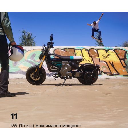
11
kW (15 к.с.) максимална мощност