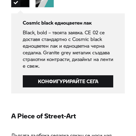
Cosmic black едноцветен лак
Black, bold – твоята заявка.
CE 02
се
доставя стандартно с Cosmic black
едноцветен лак и едноцветна черна
седалка. Granite grey металик създава
страхотни контрасти, дизайнът на ленти
е свеж.
КОНФИГУРИРАЙТЕ СЕГА
A Piece of Street-Art
Дългата дълбока седалка сякаш се носи над