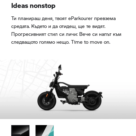
Ideas nonstop
Ти планираш деня, твоят eParkourer превзема
средата. Където и да отидеш, ще те видят.
Прогресивният стил си личи: Вече си напът към
следващото голямо нещо. Time to move on.