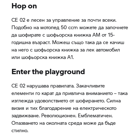
Hop on
CE 02
е лесен за управление за почти всеки.
Подобно на мотопед 50 ccm можете да започнете
да шофирате с шофьорска книжка AM от 15-
годишна възраст. Можеш също така да се качиш
на него с шофьорска книжка за лек автомобил
или шофьорска книжка А1.
Enter the playground
CE 02
нарушава правилата. Закачливите
елементи го карат да привлича вниманието – така
изглежда удоволствието от шофирането. Силна
визия и тих благодарение на електрическото
задвижване. Революционен. Емблематичен.
Опазването на околната среда може да бъде
стилно.