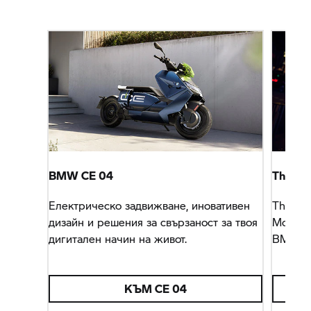
BMW CE 04
The Fut
Електрическо задвижване, иновативен
Think T
дизайн и решения за свързаност за твоя
Mobilit
дигитален начин на живот.
BMW Mo
КЪМ CE 04