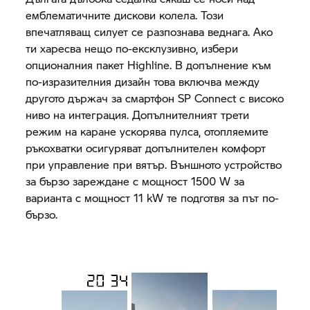
емблематичните дискови колела. Този
впечатляващ силует се разпознава веднага. Ако
ти харесва нещо по-ексклузивно, избери
опционалния пакет Highline. В допълнение към
по-изразителния дизайн това включва между
другото държач за смартфон SP Connect с високо
ниво на интеграция. Допълнителният трети
режим на каране ускорява пулса, отопляемите
ръкохватки осигуряват допълнителен комфорт
при управление при вятър. Външното устройство
за бързо зареждане с мощност 1500 W за
варианта с мощност 11 kW те подготвя за път по-
бързо.