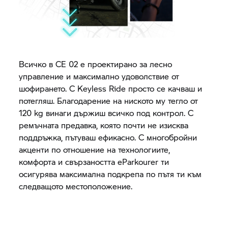
Всичко в
CE 02
е проектирано за лесно
управление и максимално удоволствие от
шофирането. С Keyless Ride просто се качваш и
потегляш. Благодарение на ниското му тегло от
120 kg винаги държиш всичко под контрол. С
ремъчната предавка, която почти не изисква
поддръжка, пътуваш ефикасно. С многобройни
акценти по отношение на технологиите,
комфорта и свързаността eParkourer ти
осигурява максимална подкрепа по пътя ти към
следващото местоположение.