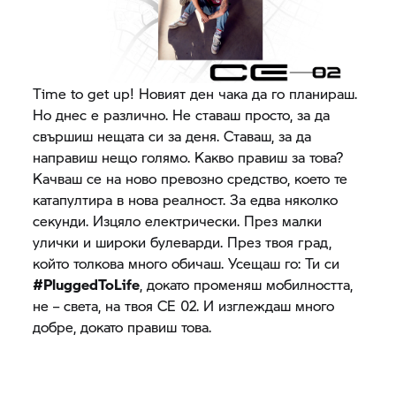
Time to get up! Новият ден чака да го планираш.
Но днес е различно. Не ставаш просто, за да
свършиш нещата си за деня. Ставаш, за да
направиш нещо голямо. Какво правиш за това?
Качваш се на ново превозно средство, което те
катапултира в нова реалност. За едва няколко
секунди. Изцяло електрически. През малки
улички и широки булеварди. През твоя град,
който толкова много обичаш. Усещаш го: Ти си
#PluggedToLife
, докато променяш мобилността,
не – света, на твоя
CE 02.
И изглеждаш много
добре, докато правиш това.