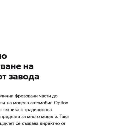
но
ване на
от завода
злични фрезовани части до
тът на модела автомобил Option
а техника с традиционна
 предлага за много модели. Така
циклет се създава директно от