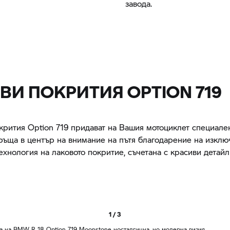
завода.
ВИ ПОКРИТИЯ OPTION 719
крития Option 719 придават на Вашия мотоциклет специален
ръща в център на внимание на пътя благодарение на изклю
ехнология на лаковото покритие, съчетана с красиви детайл
1 / 3
ва на
BMW R 18
Option 719 Moonstone носталгична, но модерна визия.