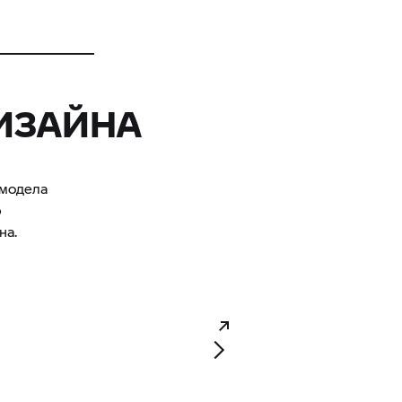
ДИЗАЙНА
 модела
р
на.