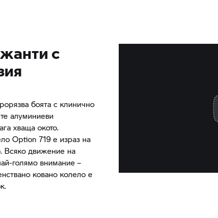
жанти с
зия
прорязва боята с клинично
ите алуминиеви
ага хваща окото.
ло Option 719 е израз на
о. Всяко движение на
най-голямо внимание –
енствано ковано колело е
к.