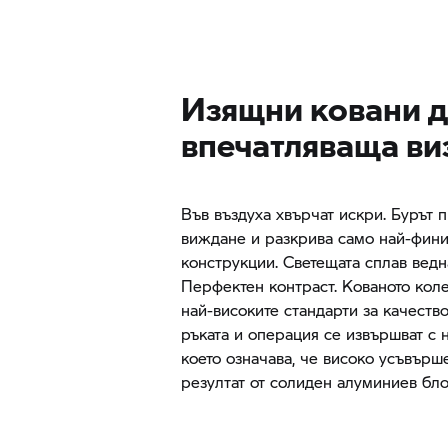
Изящни ковани д
впечатляваща ви
Във въздуха хвърчат искри. Бурът 
виждане и разкрива само най-фин
конструкции. Светещата сплав ведн
Перфектен контраст. Кованото коле
най-високите стандарти за качеств
ръката и операция се извършват с 
което означава, че високо усъвърш
резултат от солиден алуминиев бло