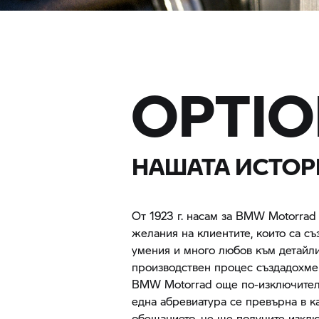
OPTIO
НАШАТА ИСТОР
От 1923 г. насам за
BMW Motorrad
желания на клиентите, които са с
умения и много любов към детайли
производствен процес създадохме 
BMW Motorrad
още по-изключителн
една абревиатура се превърна в к
обещанието, че ще получите изклю