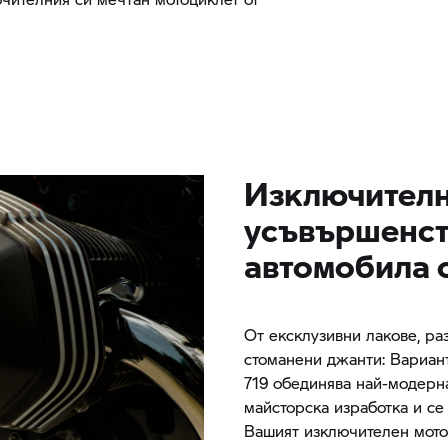
Изключител
усъвършенст
автомобила 
От ексклузивни лакове, ра
стоманени джанти: Вариан
719 обединява най-модерн
майсторска изработка и се
Вашият изключителен мото