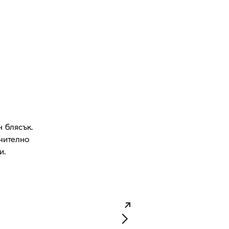
 блясък.
чително
и.