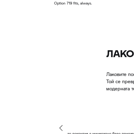
Option 719 fits, always.
ЛАКО
Лаковите по
Той се прев
модерната т
Лаковото покритие в минерално бяло прида