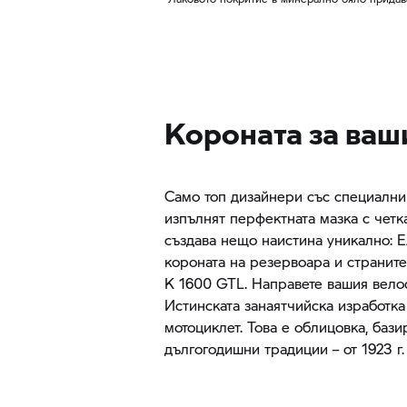
Короната за ваш
Само топ дизайнери със специални
изпълнят перфектната мазка с четк
създава нещо наистина уникално: Е
короната на резервоара и странит
K 1600 GTL.
Направете вашия вело
Истинската занаятчийска изработк
мотоциклет. Това е облицовка, бази
дългогодишни традиции – от 1923 г.