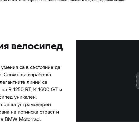
ия велосипед
 умения са в състояние да
а. Сложната изработка
легантните линии са
е на
R 1250 RT,
K 1600 GT
и
сипед уникален.
а среща ултрамодерен
рана на истинска страст и
 в
BMW Motorrad.