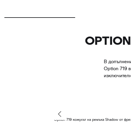
OPTION
В допълнени
Option 719 
изключителн
Option 719 кожухът на ремъка Shadow от фре