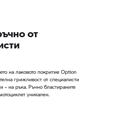
ръчно от
исти
ето на лаковото покритие Option
телна грижливост от специалисти
и – на ръка. Ръчно бластираните
мотоциклет уникален.