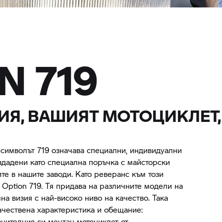
N 719
ИЯ, ВАШИЯТ МОТОЦИКЛЕТ,
символът 719 означава специални, индивидуални
ъздадени като специална поръчка с майсторски
те в нашите заводи. Като реверанс към този
Option 719. Тя придава на различните модели на
а визия с най-високо ниво на качество. Така
ачествена характеристика и обещание:
чителния си мечтан мотоциклет от