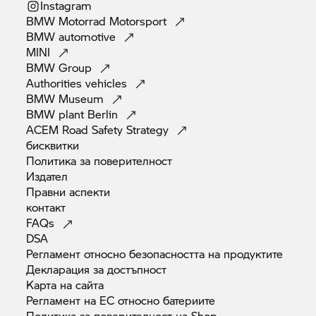
Instagram
BMW Motorrad
Motorsport
BMW
automotive
MINI
BMW
Group
Authorities
vehicles
BMW
Museum
BMW plant
Berlin
ACEM Road Safety
Strategy
бисквитки
Политика за
поверителност
Издател
Правни
аспекти
контакт
FAQs
DSA
Регламент относно безопасността на
продуктите
Декларация за
достъпност
Карта на
сайта
Регламент на ЕС относно
батериите
Политика за поверителност на
Shop