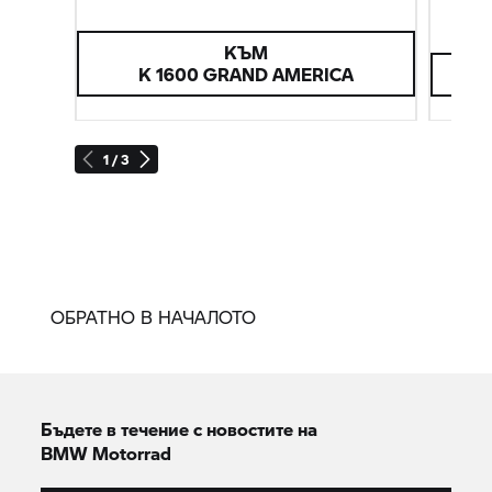
пътешествия на дълги отсечки.
и водоу
КЪМ
K 1600 GRAND AMERICA
1 / 3
ОБРАТНО В НАЧАЛОТО
Бъдете в течение с новостите на
BMW Motorrad