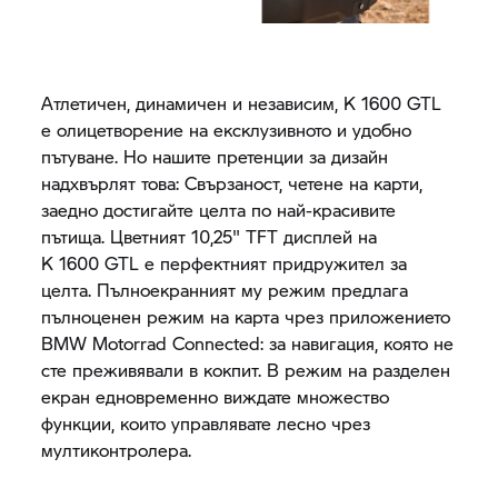
Атлетичен, динамичен и независим, K 1600 GTL
е олицетворение на ексклузивното и удобно
пътуване. Но нашите претенции за дизайн
надхвърлят това: Свързаност, четене на карти,
заедно достигайте целта по най-красивите
пътища. Цветният 10,25" TFT дисплей на
K 1600 GTL е перфектният придружител за
целта. Пълноекранният му режим предлага
пълноценен режим на карта чрез приложението
BMW Motorrad Connected: за навигация, която не
сте преживявали в кокпит. В режим на разделен
екран едновременно виждате множество
функции, които управлявате лесно чрез
мултиконтролера.