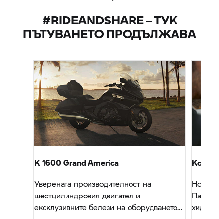
#RIDEANDSHARE – ТУК
ПЪТУВАНЕТО ПРОДЪЛЖАВА
K 1600
Grand America
Костюм
Уверената производителност на
Нова ин
шестцилиндровия двигател и
Пантал
ексклузивните белези на оборудването
хидроф
осигуряват изумителни и удобни
еластич