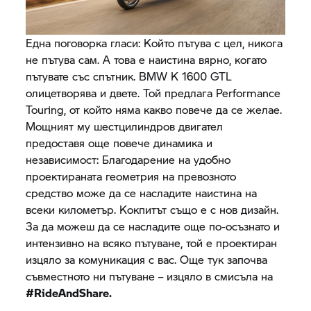
Една поговорка гласи: Който пътува с цел, никога
не пътува сам. А това е наистина вярно, когато
пътувате със спътник. BMW K 1600 GTL
олицетворява и двете. Той предлага Performance
Touring, от който няма какво повече да се желае.
Мощният му шестцилиндров двигател
предоставя още повече динамика и
независимост: Благодарение на удобно
проектираната геометрия на превозното
средство може да се насладите наистина на
всеки километър. Кокпитът също е с нов дизайн.
За да можеш да се насладите още по-осъзнато и
интензивно на всяко пътуване, той е проектиран
изцяло за комуникация с вас. Още тук започва
съвместното ни пътуване – изцяло в смисъла на
#RideAndShare.