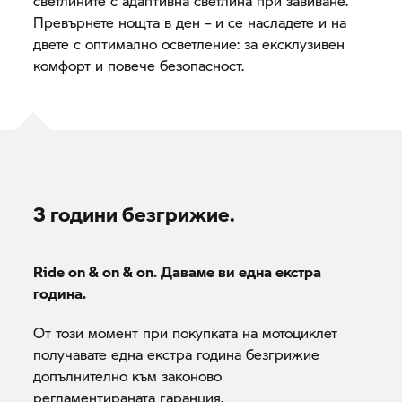
светлините с адаптивна светлина при завиване.
Превърнете нощта в ден – и се насладете и на
двете с оптимално осветление: за ексклузивен
комфорт и повече безопасност.
3 години безгрижие.
Ride on & on & on. Даваме ви една екстра
година.
От този момент при покупката на мотоциклет
получавате една екстра година безгрижие
допълнително към законово
регламентираната гаранция.