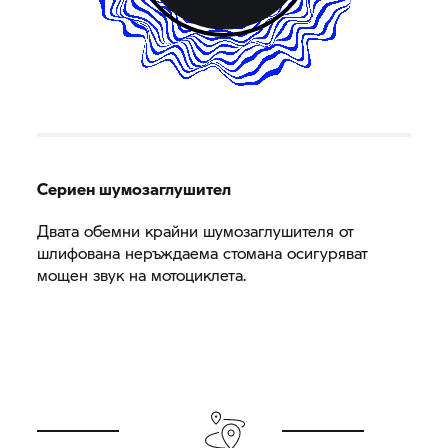
Сериен шумозаглушител
Двата обемни крайни шумозаглушителя от
шлифована неръждаема стомана осигуряват
мощен звук на мотоциклета.