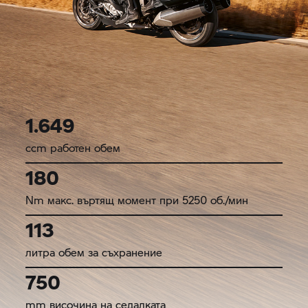
1.649
ccm работен обем
180
Nm макс. въртящ момент при 5250 об./мин
113
литра обем за съхранение
750
mm височина на седалката