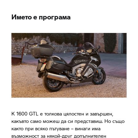
Името е програма
K 1600 GTL
е толкова цялостен и завършен,
какъвто само можеш да си представиш. Но също
както при всяко пътуване – винаги има
възможност за някой-друг допълнителен