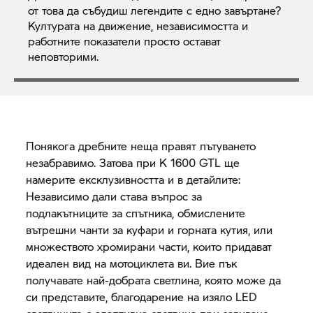
от това да събудиш легендите с едно завъртане?
Културата на движение, независимостта и
работните показатели просто остават
неповторими.
Понякога дребните неща правят пътуването
незабравимо. Затова при K 1600 GTL ще
намерите ексклузивността и в детайлите:
Независимо дали става въпрос за
подлакътниците за спътника, обмислените
вътрешни чанти за куфари и горната кутия, или
множеството хромирани части, които придават
идеален вид на мотоциклета ви. Вие пък
получавате най-добрата светлина, която може да
си представите, благодарение на изяло LED