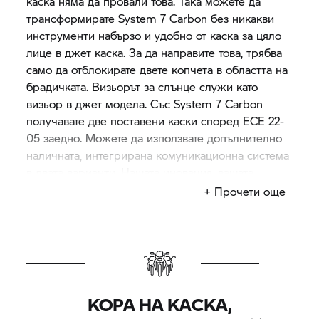
каска няма да провали това. Така можете да
трансформирате
System 7
Carbon без никакви
инструменти набързо и удобно от каска за цяло
лице в джет каска. За да направите това, трябва
само да отблокирате двете копчета в областта на
брадичката. Визьорът за слънце служи като
визьор в джет модела. Със
System 7
Carbon
получавате две поставени каски според ECE 22-
05 заедно. Можете да използвате допълнително
наличната, интегрирана комуникационна система
в двата варианти. Нашата иновация, вашата
свобода.
+ Прочети още
КОРА НА КАСКА,