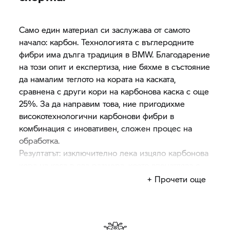
Само един материал си заслужава от самото
начало: карбон. Технологията с въглеродните
фибри има дълга традиция в BMW. Благодарение
на този опит и експертиза, ние бяхме в състояние
да намалим теглото на кората на каската,
сравнена с други кори на карбонова каска с още
25%. За да направим това, ние пригодихме
високотехнологични карбонови фибри в
комбинация с иновативен, сложен процес на
обработка.
Резултатът: изключително лека изцяло карбонова
кора на каса в два размера, което впечатлява с
оптимизираната твърдост и ефикасност във всяка
+ Прочети още
зона на въздействие.