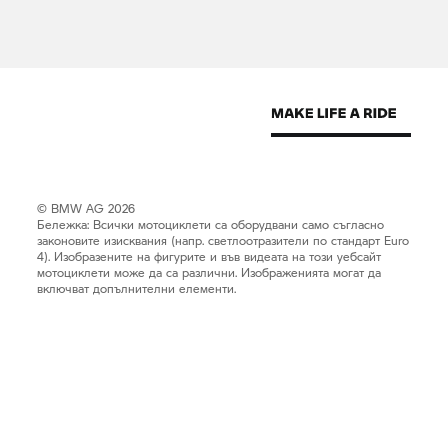
© BMW AG 2026
Бележка: Всички мотоциклети са оборудвани само съгласно
законовите изисквания (напр. светлоотразители по стандарт Euro
4). Изобразените на фигурите и във видеата на този уебсайт
мотоциклети може да са различни. Изображенията могат да
включват допълнителни елементи.