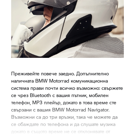
Преживейте повече заедно. Допълнително
наличната
BMW Motorrad
комуникационна
система прави почти всичко възможно: свържете
се чрез Bluetooth с вашия пътник, мобилен
телефон, MP3 плейър, докато в това време сте
свързани с вашия
BMW Motorrad
Navigator.
Възможни са до три връзки, така че можете да
се обаждате по телефона и да слушате музика
докато в същото време не се отклонявате от