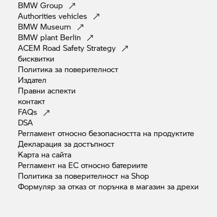
BMW
Group
Authorities
vehicles
BMW
Museum
BMW plant
Berlin
ACEM Road Safety
Strategy
бисквитки
Политика за
поверителност
Издател
Правни
аспекти
контакт
FAQs
DSA
Регламент относно безопасността на
продуктите
Декларация за
достъпност
Карта на
сайта
Регламент на ЕС относно
батериите
Политика за поверителност на
Shop
Формуляр за отказ от поръчка в магазин за
дрехи