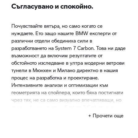
Съгласувано и спокойно.
Почувствайте вятъра, но само когато се
нуждаете. Ето защо нашите BMW експерти от
различни отдели обединиха сили в
разработването на
System 7
Carbon. Това ни даде
възможност да включим резултатите от
обстойното изследване в ултра модерни ветрови
тунели в Мюнхен и Милано директно в нашия
процес на разработка и проектиране.
Интензивните анализи и оптимизации към
геометрията на спойлера, които бяха постигнати
чрез тях, не са само визуално впечатляващи, но
също и функционални:
System 7
Carbon има
огромна аеродинамика. Усукването е твърде
+ Прочети още
ниско дори когато се гледа косо, с впечатляваща
аерокустика. Това е една от най-тихо сгъващите
се каски на пазара.