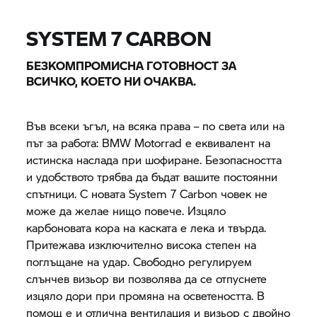
SYSTEM 7
CARBON
БЕЗКОМПРОМИСНА ГОТОВНОСТ ЗА
ВСИЧКО, КОЕТО НИ ОЧАКВА.
Във всеки ъгъл, на всяка права – по света или на
път за работа:
BMW Motorrad
е еквивалент на
истинска наслада при шофиране. Безопасността
и удобството трябва да бъдат вашите постоянни
спътници. С новата
System 7
Carbon човек не
може да желае нищо повече. Изцяло
карбоновата кора на каската е лека и твърда.
Притежава изключително висока степен на
поглъщане на удар. Свободно регулируем
слънчев визьор ви позволява да се отпуснете
изцяло дори при промяна на осветеността. В
помощ е и отлична вентилация и визьор с двойно