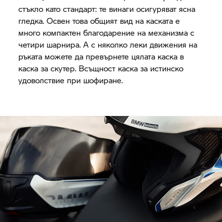
стъкло като стандарт: те винаги осигуряват ясна
гледка. Освен това общият вид на каската е
много компактен благодарение на механизма с
четири шарнира. А с няколко леки движения на
ръката можете да превърнете цялата каска в
каска за скутер. Всъщност каска за истинско
удоволствие при шофиране.