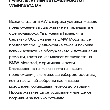
ГРИЖА ЗА КЛИЕНТА: ПО-ШИРОКА ОТ
УСМИВКАТА МУ.
Всеки слиза от BMW с широка усмивка. Нашето
предложение за удължаване на гаранцията е
още по-широко. Удължената Гаранция и
Сервизно Обслужване на
BMW Motorrad
се
предлагат срещу еднократна такса и покрива
всички аспекти на обслужването и потенциални
ремонти, които се изпълняват от експерти на
BMW Motorrad,
с оригинални части.
Благодарение на гъвкавостта на нашите
предложения, вие може да изберете офертата,
която пасва най-добре на вас и вашия
мотоциклет, обхващаща период до 5 години.
Продължавайте да се усмихвате – ние ще се
погрижим за всичко останало.