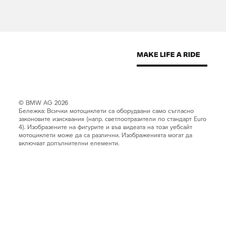
© BMW AG 2026
Бележка: Всички мотоциклети са оборудвани само съгласно
законовите изисквания (напр. светлоотразители по стандарт Euro
4). Изобразените на фигурите и във видеата на този уебсайт
мотоциклети може да са различни. Изображенията могат да
включват допълнителни елементи.