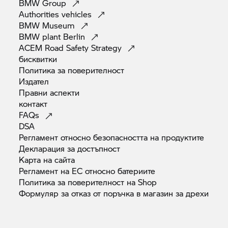
BMW
Group
Authorities
vehicles
BMW
Museum
BMW plant
Berlin
ACEM Road Safety
Strategy
бисквитки
Политика за
поверителност
Издател
Правни
аспекти
контакт
FAQs
DSA
Регламент относно безопасността на
продуктите
Декларация за
достъпност
Карта на
сайта
Регламент на ЕС относно
батериите
Политика за поверителност на
Shop
Формуляр за отказ от поръчка в магазин за
дрехи