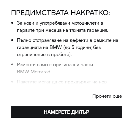
ПРЕДИМСТВАТА НАКРАТКО:
За нови и употребявани мотоциклети в
първите три месеца на тяхната гаранция.
Пълно отстраняване на дефекти в рамките на
гаранцията на BMW (до 5 години; без
ограничение в пробега).
Ремонти само с оригинални части
BMW Motorrad.
Пакетите могат да се прехвърлят на нов
собственик; по-висока цена при препродажба
на мотоциклета.
Прочети още
Валидност във всички европейски страни.
НАМЕРЕТЕ ДИЛЪР