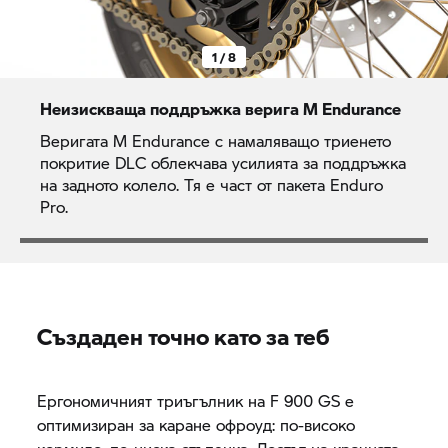
1 / 8
Неизискваща поддръжка верига M Endurance
Веригата M Endurance с намаляващо триенето
покритие DLC облекчава усилията за поддръжка
на задното колело. Тя е част от пакета Enduro
Pro.
Създаден точно като за теб
Ергономичният триъгълник на F 900 GS е
оптимизиран за каране офроуд: по-високо