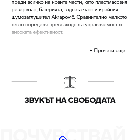
преди всичко на новите части, като пластмасовия
резервоар, батерията, задната част и крайния
шумозаглушител Akrapovič. Сравнително малкото
тегло определя превъзходната управляемост и
високата ефективност.
(при собствено тегло DIN)
+ Прочети още
ЗВУКЪТ НА СВОБОДАТА
ПОЧУВСТВАЙ