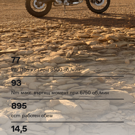
77
kW (105 к.с.) при 8500 об./мин
93
Nm макс. въртящ момент при 6750 об./мин
895
ccm работен обем
14,5