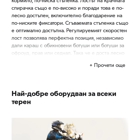
кормило, по-ниска стъпенка. Лостът на крачната
спирачка също е по-високо и поради това е по-
лесно достъпен, включително благодарение на
по-ниските фиксатори. Сгъваемата стъпенка също
е оптимално достъпна. Регулируемият скоростен
лост позволява перфектна позиция, независимо
дали караш с обикновени ботуши или ботуши за
офроуд, прав или седнал. Така че е доста лесно
да излезеш от зоната си на комфорт.
+ Прочети още
Най-добре оборудван за всеки
терен