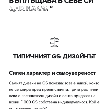
ВЪПЛЪЩАВА В СЕБЕ СИ
ДНК НА GS
.
“
ТИПИЧНИЯТ GS: ДИЗАЙНЪТ
Силен характер и самоувереност
Самият дизайн на GS показва: това е някой, който
не се спира пред препятствията. Трите различни
лака с впечатляващ дизайн с лента придават на
всеки F 900 GS собствена индивидуалност. Кой е
подходящият за теб?