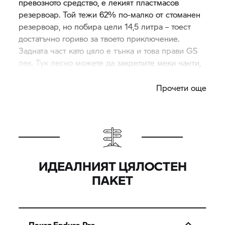
превозното средство, е лекият пластмасов
резервоар. Той тежи 62% по-малко от стоманен
резервоар, но побира цели 14,5 литра – тоест
достатъчно гориво за твоето приключение.
Задната част като цяло е тънка и това прави GS
лек. Тук лесно можете да закрепите меки чанти,
раници или алуминиев куфар.
Прочети още
ИДЕАЛНИЯТ ЦЯЛОСТЕН
ПАКЕТ
Пакет Enduro Pro