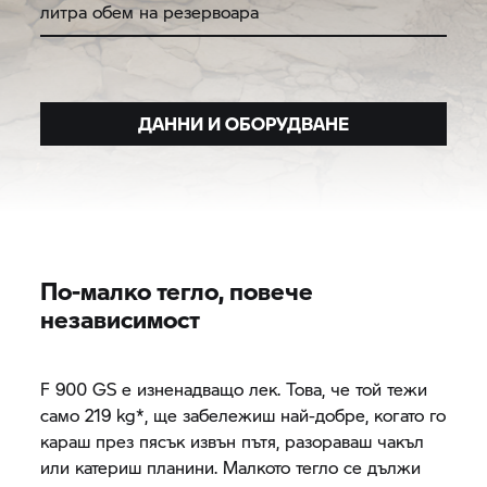
литра обем на резервоара
ДАННИ И ОБОРУДВАНЕ
По-малко тегло, повече
независимост
F 900 GS е изненадващо лек. Това, че той тежи
само 219 kg*, ще забележиш най-добре, когато го
караш през пясък извън пътя, разораваш чакъл
или катериш планини. Малкото тегло се дължи