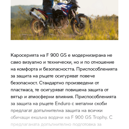
Каросерията на F 900 GS е модернизирана не
само визуално и технически, но и по отношение
на комфорта и безопасността. Приспособленията
за защита на ръцете осигуряват повече
безопасност. Стандартно произведени от
пластмаса, те осигуряват повишена защита от
вятър и атмосферни влияния. Приспособленията
за защита на ръцете Enduro с метални скоби
предлагат допълнителна защита на всички
обичащи екшъна водачи на F 900
GS Trophy.
С
предлаганата допълнително подготовка за