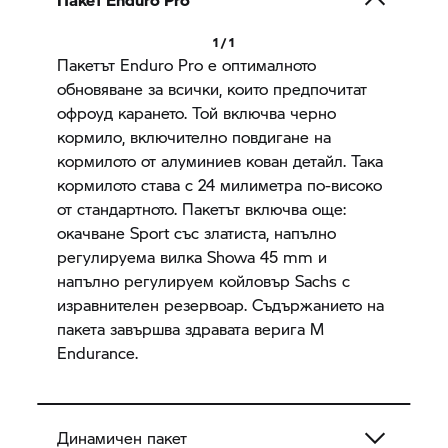
1 / 1
Пакетът Enduro Pro е оптималното
обновяване за всички, които предпочитат
офроуд карането. Той включва черно
кормило, включително повдигане на
кормилото от алуминиев кован детайл. Така
кормилото става с 24 милиметра по-високо
от стандартното. Пакетът включва още:
окачване Sport със златиста, напълно
регулируема вилка Showa 45 mm и
напълно регулируем койловър Sachs с
изравнителен резервоар. Съдържанието на
пакета завършва здравата верига M
Endurance.
Динамичен пакет