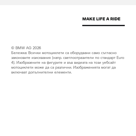
© BMW AG 2026
Бележка: Всички мотоциклети са оборудвани само съгласно
законовите изисквания (напр. светлоотразители по стандарт Euro
4). Изобразените на фигурите и във видеата на този уебсайт
мотоциклети може да са различни. Изображенията могат да
включват допълнителни елементи.