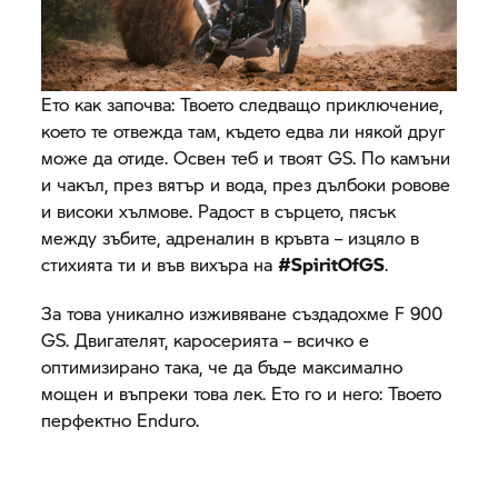
Ето как започва: Твоето следващо приключение,
което те отвежда там, където едва ли някой друг
може да отиде. Освен теб и твоят GS. По камъни
и чакъл, през вятър и вода, през дълбоки ровове
и високи хълмове. Радост в сърцето, пясък
между зъбите, адреналин в кръвта – изцяло в
стихията ти и във вихъра на
#SpiritOfGS
.
За това уникално изживяване създадохме F 900
GS. Двигателят, каросерията – всичко е
оптимизирано така, че да бъде максимално
мощен и въпреки това лек. Ето го и него: Твоето
перфектно Enduro.