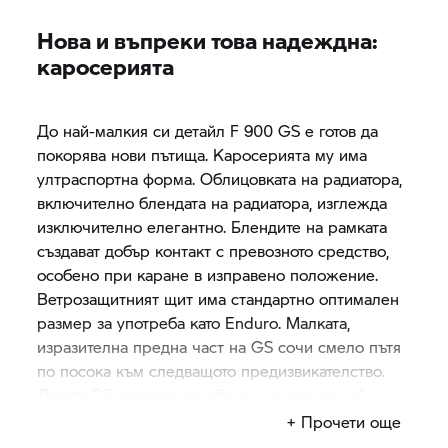
Нова и въпреки това надеждна:
каросерията
До най-малкия си детайл F 900 GS е готов да
покорява нови пътища. Каросерията му има
ултраспортна форма. Облицовката на радиатора,
включително блендата на радиатора, изглежда
изключително елегантно. Блендите на рамката
създават добър контакт с превозното средство,
особено при каране в изправено положение.
Ветрозащитният щит има стандартно оптимален
размер за употреба като Enduro. Малката,
изразителна предна част на GS сочи смело пътя
по посока към следващото предизвикателство.
Логото GS показва, че обичаш да караш най-
отпред.
+ Прочети още