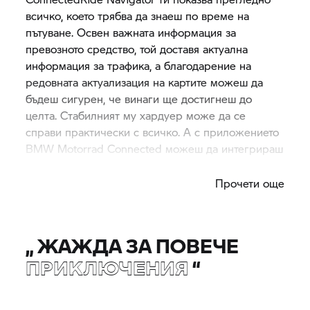
всичко, което трябва да знаеш по време на
пътуване. Освен важната информация за
превозното средство, той доставя актуална
информация за трафика, а благодарение на
редовната актуализация на картите можеш да
бъдеш сигурен, че винаги ще достигнеш до
целта. Стабилният му хардуер може да се
справи практически с всичко. А с приложението
BMW Motorrad
Connected можеш да интегрираш
и съдържанието на твоя смартфон.
Прочети още
„
ЖАЖДА ЗА ПОВЕЧЕ
ПРИКЛЮЧЕНИЯ
“