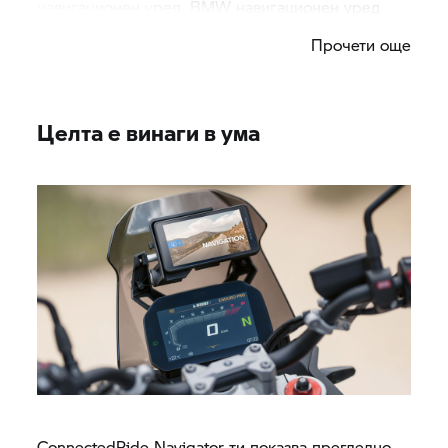
навигационен уред, BMW навигационен уред
или други устройства, като например екшън
Прочети още
камера, могат да бъдат надеждно закрепени към
мотоциклета.
Целта е винаги в ума
ConnectedRide Navigator ти показва прегледно