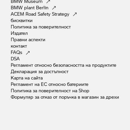
BMW
Museum
BMW plant
Berlin
ACEM Road Safety
Strategy
бисквитки
Политика за
поверителност
Издател
Правни
аспекти
контакт
FAQs
DSA
Регламент относно безопасността на
продуктите
Декларация за
достъпност
Карта на
сайта
Регламент на ЕС относно
батериите
Политика за поверителност на
Shop
Формуляр за отказ от поръчка в магазин за
дрехи