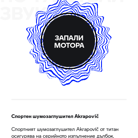
ЗВУКА
ЗАПАЛИ
МОТОРА
Спортен шумозаглушител Akrapovič
Спортният шумозаглушител Akrapovič от титан
осигурява на серийното изпълнение дълбок,