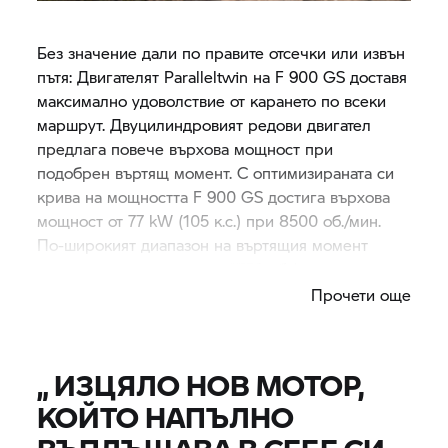
Без значение дали по правите отсечки или извън
пътя: Двигателят Paralleltwin на F 900 GS доставя
максимално удоволствие от карането по всеки
маршрут. Двуцилиндровият редови двигател
предлага повече върхова мощност при
подобрен въртящ момент. С оптимизираната си
крива на мощността F 900 GS достига върхова
мощност от 77 kW (105 к.с.) при 8500 об./мин.
По-широкият диапазон на въртящия момент
предлага до 93 Nm при 6750 об./мин.
Прочети още
„
ИЗЦЯЛО НОВ МОТОР,
КОЙТО НАПЪЛНО