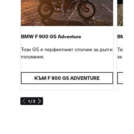
BMW F 900 GS Adventure
BMW
R
Този GS е перфектният спътник за дълги
Тази G
пътувания.
за вся
КЪМ F 900 GS ADVENTURE
1 / 3