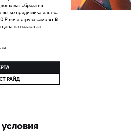
допълват образа на
за всяко предизвикателство.
00 R
вече струва само
от 8
 цена на пазара за
. см
ЕРТА
СТ РАЙД
 условия