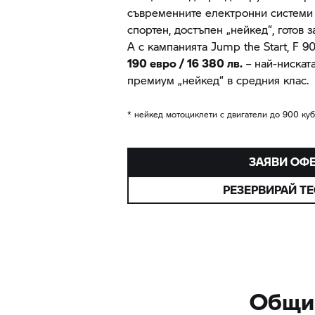
съвременните електронни системи 
спортен, достъпен „нейкед“, готов 
А с кампанията Jump the Start,
F 9
190 евро / 16 380 лв.
– най-ниската
премиум „нейкед“ в средния клас.
* нейкед мотоциклети с двигатели до 900 куб
ЗАЯВИ ОФ
РЕЗЕРВИРАЙ ТЕ
Общи