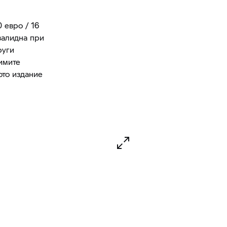
 евро / 16
 валидна при
руги
имите
то издание