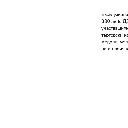
Ексклузивно
380 лв (с Д
участващит
търговски к
модели, мол
не е наличн