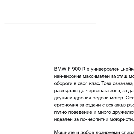
BMW
F 900 R
е универсален „нейке
най-високия максимален въртящ м
обороти в своя клас. Това означава
развърташ до червената зона, за да
двуцилиндровия редови мотор. Осв
ергономия за ездачи с всякакъв ръ
пътно поведение и много дружелюб
идеален за по-неопитни мотористи.
Мощните и добре дозируеми спирач