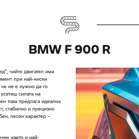
BMW
F 900 R
д“, чийто двигател има
омент при най-ниски
, че не е нужно да го
 усетиш силата на
ен това предлага идеална
ст, стабилно и прецизно
ен, лесен характер –
ки, както и най-