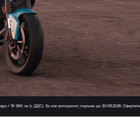
вро / 16 380 лв (с ДДС). За нов мотоциклет, поръчан до 30.09.2026. Офертата
мбинира с други търговски кампании. За повече информация относно офертат
d.
Специалното издание не е налично в онлайн конфигуратора.
ващи в кампанията. Мотоциклетът на снимката е с общо презентационна цел 
де оборудван показаният мотоциклет.