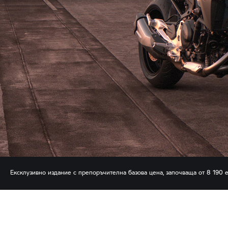
Ексклузивно издание с препоръчителна базова цена, започваща от 8 190 е
е валидна при участващите дилъри на
BMW Motorrad
и не може да се ко
и допустимите модели, моля свържете се с Вашия дилър на
BMW Motorra
*Крайната оферта се определя свободно и независимо от дилърите, участ
не отразява непременно допълнителното оборудване, с което може да бъ