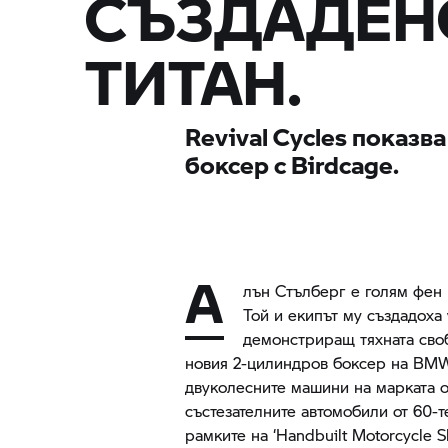
СЪЗДАДЕН
ТИТАН.
Revival Cycles показв
боксер с Birdcage.
А
лън Стълберг е голям фен 
Той и екипът му създадоха
демонстриращ тяхната сво
новия 2-цилиндров боксер на
BMW
двуколесните машини на марката от
състезателните автомобили от 60-те
рамките на ‘Handbuilt Motorcycle S