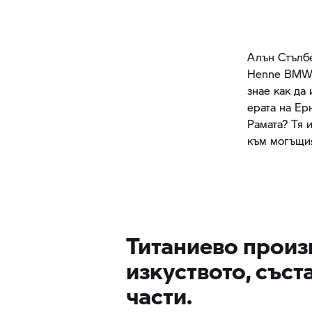
Алън Стълбе
Henne BMW L
знае как да
ерата на Ер
Рамата? Тя 
към могъщи
Титаниево произ
изкуството, съст
части.