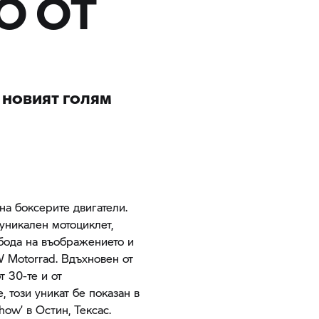
О ОТ
а новият голям
на боксерите двигатели.
 уникален мотоциклет,
бода на въображението и
 Motorrad.
Вдъхновен от
 30-те и от
, този уникат бе показан в
how’ в Остин, Тексас.