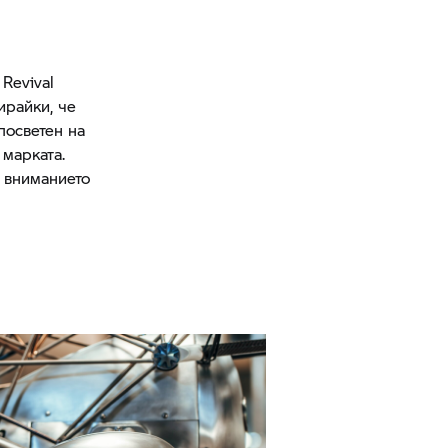
Revival
ирайки, че
посветен на
 марката.
а вниманието