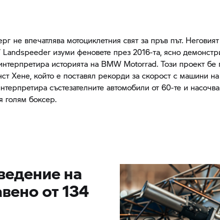
рг не впечатлява мотоциклетния свят за пръв път. Неговият 
andspeeder изуми феновете през 2016-та, ясно демонстр
 интерпретира историята на
BMW Motorrad.
Този проект бе 
нст Хене, който е поставял рекорди за скорост с машини на
интерпретира състезателните автомобили от 60-те и насочв
я голям боксер.
ведение на
авено от 134