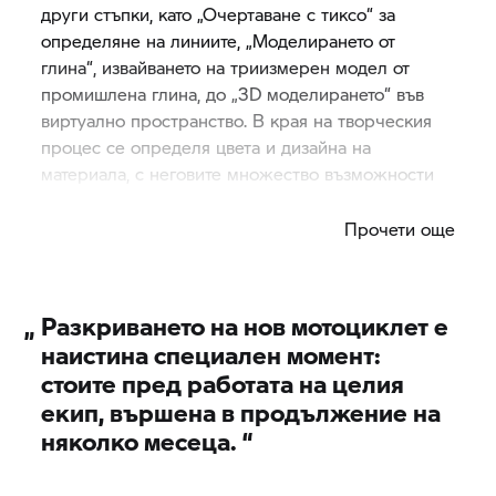
други стъпки, като „Очертаване с тиксо“ за
определяне на линиите, „Моделирането от
глина“, извайването на триизмерен модел от
промишлена глина, до „3D моделирането“ във
виртуално пространство. В края на творческия
процес се определя цвета и дизайна на
материала, с неговите множество възможности
за персонализация.
Прочети още
„
Разкриването на нов мотоциклет е
наистина специален момент:
стоите пред работата на целия
екип, вършена в продължение на
няколко месеца. “