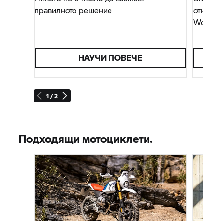
правилното решение
отново 
WorldS
НАУЧИ ПОВЕЧЕ
1 / 2
Подходящи мотоциклети.