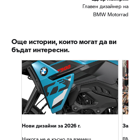
Главен дизайнер на
BMW Motorrad
Още истории, които могат да ви
бъдат интересни.
Нови дизайни за 2026 г.
Защита
Никога не е късно да вземеш
BMW M