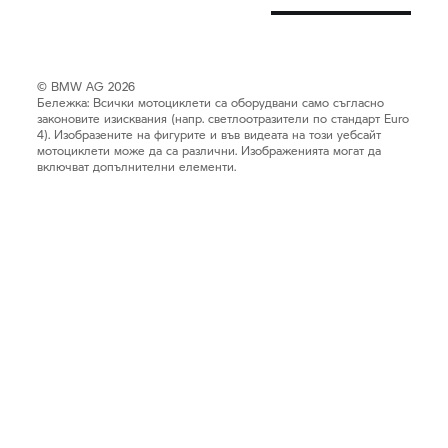
© BMW AG 2026
Бележка: Всички мотоциклети са оборудвани само съгласно
законовите изисквания (напр. светлоотразители по стандарт Euro
4). Изобразените на фигурите и във видеата на този уебсайт
мотоциклети може да са различни. Изображенията могат да
включват допълнителни елементи.