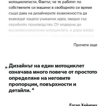
мотоциклетисти. Фактът, че те работят по
собствените си машини в свободното си време
също дава на дизайнерите възможността да
въвеждат изцяло уникални идеи, заедно със
серийното производство. От модерни до
високотехнологични мотоциклети, и дори ретро
мотоциклети, всичко е представено в гаража на
тези креативни гении. Те откриват докъде могат
Прочети още
да достигнат с въвеждането на дадена идея, като
предприемат редовни пътувания.
„
Дизайнът на един мотоциклет
означава много повече от простото
определяне на неговите
пропорции, повърхности и
детайли. “
Едгар Хейнрих