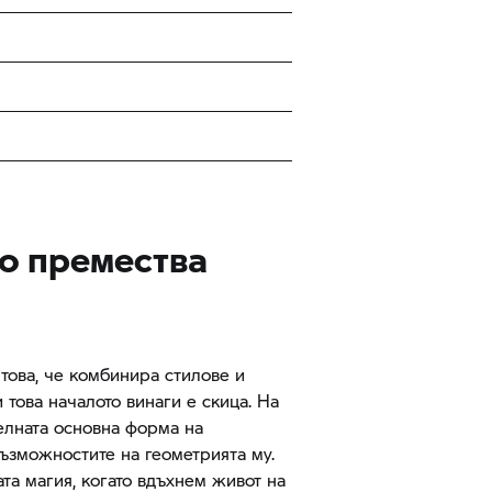
то премества
 това, че комбинира стилове и
 това началото винаги е скица. На
елната основна форма на
ъзможностите на геометрията му.
ата магия, когато вдъхнем живот на