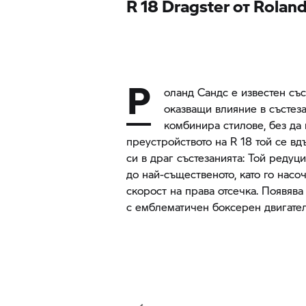
R 18
Dragster от Rolan
Р
оланд Сандс е известен със
оказващи влияние в състеза
комбинира стилове, без да
преустройството на R 18 той се вд
си в драг състезанията: Той редуц
до най-същественото, като го нас
скорост на права отсечка. Появява
с емблематичен боксерен двигател 