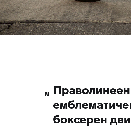
„
Праволинеен 
емблематичен
боксерен дви