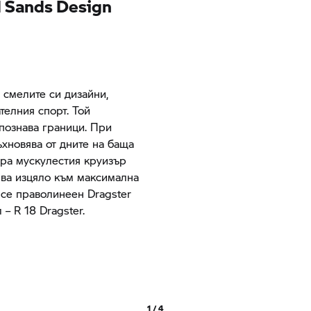
d Sands Design
 смелите си дизайни,
телния спорт. Той
 познава граници. При
ъхновява от дните на баща
ира мускулестия круизър
очва изцяло към максимална
 се праволинеен Dragster
– R 18 Dragster.
1 / 4