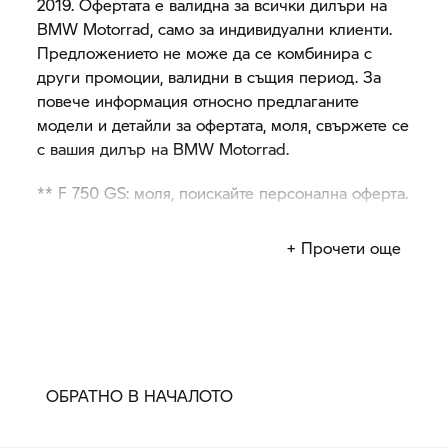
2019. Офертата е валидна за всички дилъри на
BMW Motorrad,
само за индивидуални клиенти.
Предложението не може да се комбинира с
други промоции, валидни в същия период. За
повече информация относно предлаганите
модели и детайли за офертата, моля, свържете се
с вашия дилър на
BMW Motorrad.
**
F 750 GS:
моля, поискайте персонална оферта.
**
F 850 GS:
моля, поискайте персонална оферта.
+ Прочети още
ОБРАТНО В НАЧАЛОТО