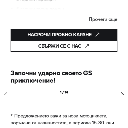
5 години пътна помощ
Прочети още
Започнете нещо ново, сега, от 292 лв./ месец**
НАСРОЧИ ПРОБНО КАРАНЕ
СВЪРЖИ СЕ С НАС
Започни ударно своето GS
приключение!
1 / 14
* Предложението важи за нови мотоциклети,
поръчани от наличностите, в периода 15-30 юни