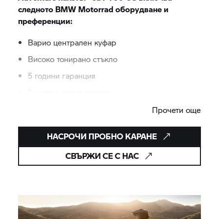
следното
BMW Motorrad
оборудване и
преференции:
Варио централен куфар
Високо тонирано стъкло
5 години гаранция
5 години пътна помощ
Прочети още
Започнете нещо ново, сега, от 235 лв./ месец**
НАСРОЧИ ПРОБНО КАРАНЕ
СВЪРЖИ СЕ С НАС