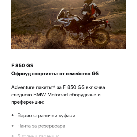
F 850 GS
Офроуд спортистът от семейство GS
Adventure пакетът* за
F 850 GS
включва
следното
BMW Motorrad
оборудване и
преференции:
Варио странични куфари
Чанта за резервоара
5 години гаранция