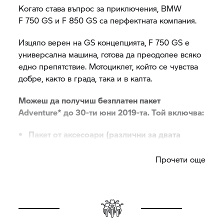
Когато става въпрос за приключения, BMW
F 750 GS
и
F 850 GS
са перфектната компания.
Изцяло верен на GS концепцията,
F 750 GS
е
универсална машина, готова да преодолее всяко
едно препятствие. Мотоциклет, който се чувства
добре, както в града, така и в калта.
Можеш да получиш безплатен пакет
Adventure* до 30-ти юни 2019-та. Той включва:
Пакет от аксесоари (различни за двата
модела, виж ги долу)
Прочети още
5 години гаранция
5 години пътна помощ