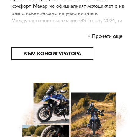
комфорт. Макар че официалният мотоциклет е на
разположение само на участниците в
Международното състезание
GS Trophy
2024, ти
можеш да конфигурираш почти идентичен (с
малки изключения) вариант
GS Trophy
на
+ Прочети още
състезателния мотоциклет R 1300
GS Trophy
на
BMW.
КЪМ КОНФИГУРАТОРА