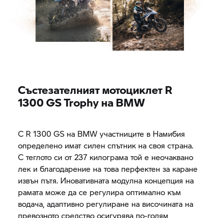
Състезателният мотоциклет R
1300
GS Trophy
на BMW
С R 1300 GS на BMW участниците в Намибия
определено имат силен спътник на своя страна.
С теглото си от 237 килограма той е неочаквано
лек и благодарение на това перфектен за каране
извън пътя. Иновативната модулна концепция на
рамата може да се регулира оптимално към
водача, адаптивно регулиране на височината на
превозното средство осигурява по-голям