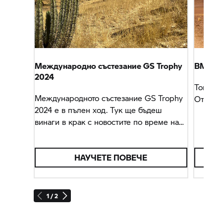
Международно състезание
GS Trophy
BMW R
2024
Той не 
Международното състезание
GS Trophy
Открий
2024 е в пълен ход. Тук ще бъдеш
винаги в крак с новостите по време на
събитието.
НАУЧЕТЕ ПОВЕЧЕ
1 / 2