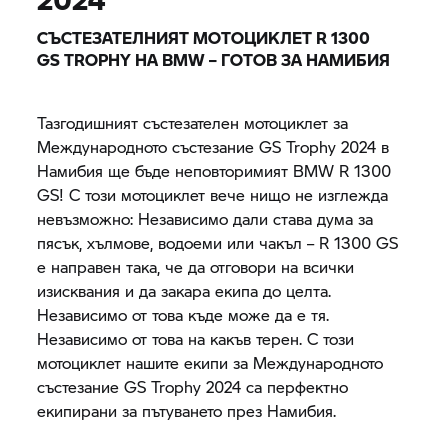
СЪСТЕЗАТЕЛНИЯТ МОТОЦИКЛЕТ R 1300
GS TROPHY
НА BMW – ГОТОВ ЗА НАМИБИЯ
Тазгодишният състезателен мотоциклет за
Международното състезание
GS Trophy
2024 в
Намибия ще бъде неповторимият BMW R 1300
GS! С този мотоциклет вече нищо не изглежда
невъзможно: Независимо дали става дума за
пясък, хълмове, водоеми или чакъл – R 1300 GS
е направен така, че да отговори на всички
изисквания и да закара екипа до целта.
Независимо от това къде може да е тя.
Независимо от това на какъв терен. С този
мотоциклет нашите екипи за Международното
състезание
GS Trophy
2024 са перфектно
екипирани за пътуването през Намибия.