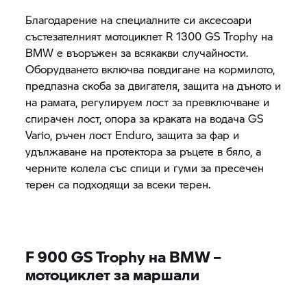
Благодарение на специалните си аксесоари
състезателният мотоциклет R 1300
GS Trophy
на
BMW е въоръжен за всякакви случайности.
Оборудването включва повдигане на кормилото,
предпазна скоба за двигателя, защита на дъното и
на рамата, регулируем лост за превключване и
спирачен лост, опора за краката на водача GS
Vario, ръчен лост Enduro, защита за фар и
удължаване на протектора за ръцете в бяло, а
черните колела със спици и гуми за пресечен
терен са подходящи за всеки терен.
F 900
GS Trophy
на BMW –
мотоциклет за маршали