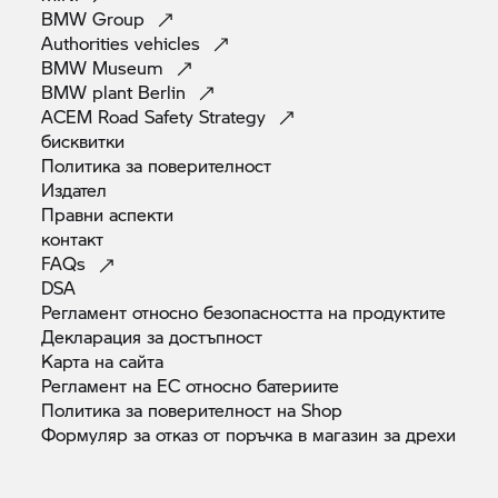
BMW
Group
Authorities
vehicles
BMW
Museum
BMW plant
Berlin
ACEM Road Safety
Strategy
бисквитки
Политика за
поверителност
Издател
Правни
аспекти
контакт
FAQs
DSA
Регламент относно безопасността на
продуктите
Декларация за
достъпност
Карта на
сайта
Регламент на ЕС относно
батериите
Политика за поверителност на
Shop
Формуляр за отказ от поръчка в магазин за
дрехи