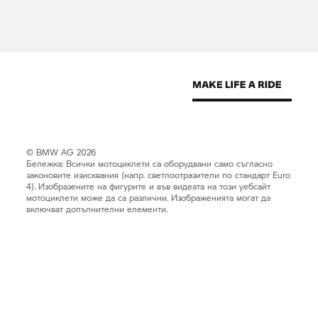
© BMW AG 2026
Бележка: Всички мотоциклети са оборудвани само съгласно
законовите изисквания (напр. светлоотразители по стандарт Euro
4). Изобразените на фигурите и във видеата на този уебсайт
мотоциклети може да са различни. Изображенията могат да
включват допълнителни елементи.