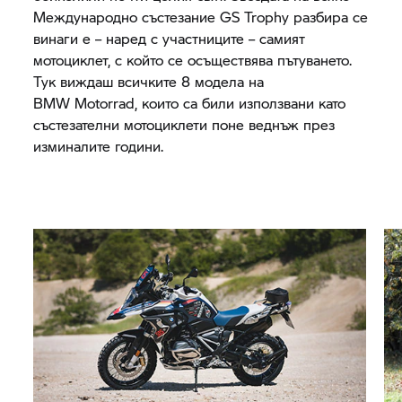
Международно състезание
GS Trophy
разбира се
винаги е – наред с участниците – самият
мотоциклет, с който се осъществява пътуването.
Тук виждаш всичките 8 модела на
BMW Motorrad,
които са били използвани като
състезателни мотоциклети поне веднъж през
изминалите години.