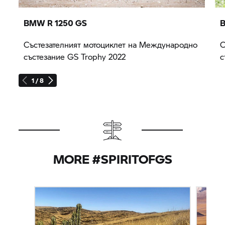
BMW
R 1250 GS
Състезателният мотоциклет на Международно
С
състезание
GS Trophy
2022
с
1 / 8
MORE #SPIRITOFGS