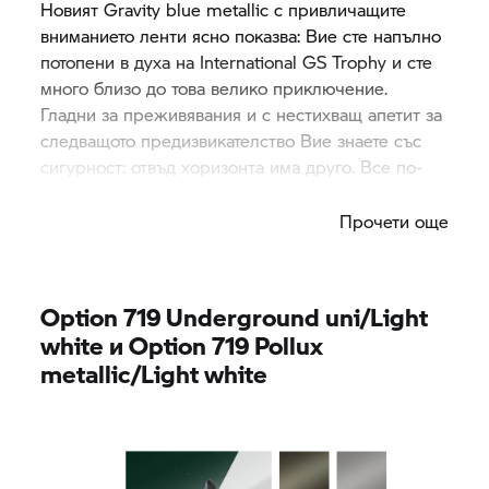
Новият Gravity blue metallic с привличащите
вниманието ленти ясно показва: Вие сте напълно
потопени в духа на International
GS Trophy
и сте
много близо до това велико приключение.
Гладни за преживявания и с нестихващ апетит за
следващото предизвикателство Вие знаете със
сигурност: отвъд хоризонта има друго. Все по-
надалеч.
Прочети още
Option 719 Underground uni/Light
white и Option 719 Pollux
metallic/Light white