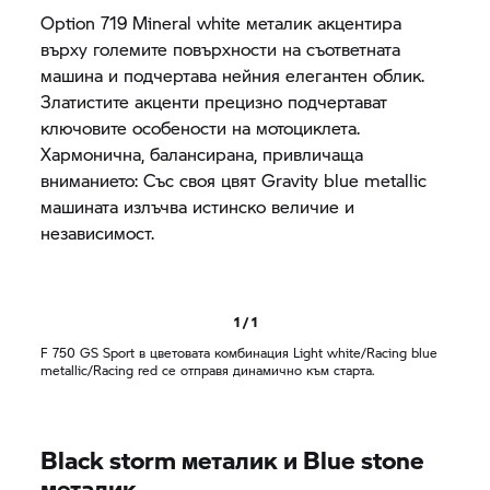
Option 719 Mineral white металик акцентира
върху големите повърхности на съответната
машина и подчертава нейния елегантен облик.
Златистите акценти прецизно подчертават
ключовите особености на мотоциклета.
Хармонична, балансирана, привличаща
вниманието: Със своя цвят Gravity blue metallic
машината излъчва истинско величие и
независимост.
1 / 1
F 750 GS
Sport в цветовата комбинация Light white/Racing blue
metallic/Racing red се отправя динамично към старта.
Black storm металик и Blue stone
металик