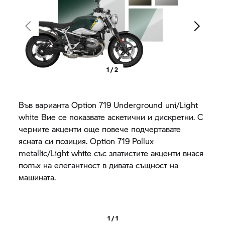
1 / 2
Във варианта Option 719 Underground uni/Light
white Вие се показвате аскетични и дискретни. С
черните акценти още повече подчертавате
ясната си позиция. Option 719 Pollux
metallic/Light white със златистите акценти внася
полъх на елегантност в дивата същност на
машината.
1 / 1