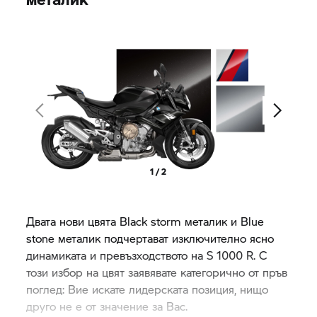
1 / 2
Двата нови цвята Black storm металик и Blue
stone металик подчертават изключително ясно
динамиката и превъзходството на
S 1000 R.
С
този избор на цвят заявявате категорично от пръв
поглед: Вие искате лидерската позиция, нищо
друго не е от значение за Вас.