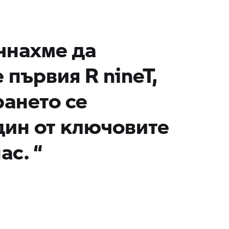
чнахме да
е първия
R nineT,
ането се
дин от ключовите
ас.
“