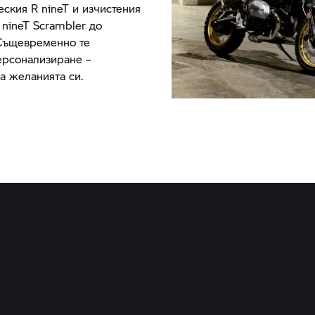
ческия
R nineT
и изчистения
 nineT
Scrambler до
Същевременно те
персонализиране –
на желанията си.