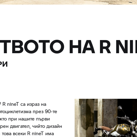
ТВОТО НА
R N
РИ
R nineT
са израз на
отоциклетизма през 90-те
акто при нашите първи
рен двигател, чийто дизайн
и това всеки
R nineT
има