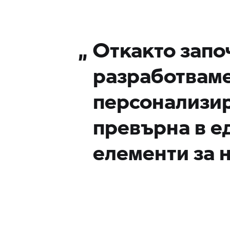
„
Откакто запо
разработвам
персонализир
превърна в е
елементи за н