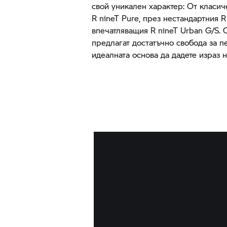
свой уникален характер: От класи
R nineT Pure,
през нестандартния
R
впечатляващия
R nineT
Urban G/S. 
предлагат достатъчно свобода за 
идеалната основа да дадете израз 