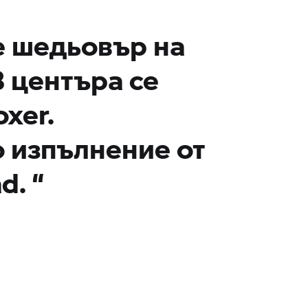
е шедьовър на
В центъра се
xer.
 изпълнение от
d.
“