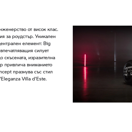
нженерство от висок клас.
ия за роудстър. Уникален
ентрален елемент: Big
 впечатляващия силует
о скъсената, изразителна
ар привлича вниманието
oncept празнува със стил
leganza Villa d'Este.