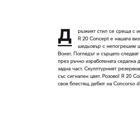
Д
ръзкият стил се среща с и
R 20 Concept е нашата виз
шедьовър с непогрешим ц
Boxer. Погледът и сърцето следват
през ръчно изработената седалка д
задна част. Скулптурният резерво
със сигнален цвят. Розово! R 20 C
своя блестящ дебют на Concorso d'E