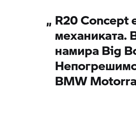
„
R20 Concept 
механиката. 
намира Big Bo
Непогрешимо
BMW Motorra