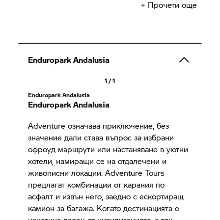
BMW Motorrad
в страната.
+ Прочети още
Enduropark Andalusia
1 / 1
Enduropark Andalusia
Enduropark Andalusia
Adventure означава приключение, без
значение дали става въпрос за избрани
офроуд маршрути или настаняване в уютни
хотели, намиращи се на отдалечени и
живописни локации. Adventure Tours
предлагат комбинации от карания по
асфалт и извън него, заедно с ескортиращ
камион за багажа. Когато дестинацията е
наистина далеч от цивилизацията, с тях