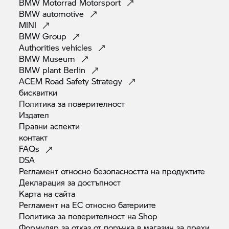
BMW Motorrad
Motorsport
BMW
automotive
MINI
BMW
Group
Authorities
vehicles
BMW
Museum
BMW plant
Berlin
ACEM Road Safety
Strategy
бисквитки
Политика за
поверителност
Издател
Правни
аспекти
контакт
FAQs
DSA
Регламент относно безопасността на
продуктите
Декларация за
достъпност
Карта на
сайта
Регламент на ЕС относно
батериите
Политика за поверителност на
Shop
Формуляр за отказ от поръчка в магазин за
дрехи