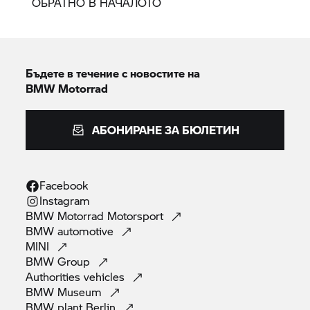
ОБРАТНО В НАЧАЛОТО
**3,3% годишна лихва, променяща се според
индекса Euribor 3M. Предлага се от BMW
Финансови услуги, ексклузивно през Unicredit
Leasing IFN SA Corporation в България;
Бъдете в течение с новостите на
BMW Motorrad
АБОНИРАНЕ ЗА БЮЛЕТИН
Facebook
Instagram
BMW Motorrad
Motorsport
BMW
automotive
MINI
BMW
Group
Authorities
vehicles
BMW
Museum
BMW plant
Berlin