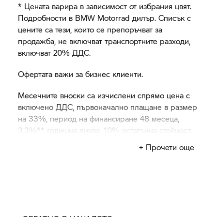
* Цената варира в зависимост от избрания цвят.
Подробности в
BMW Motorrad
дилър. Списък с
цените са тези, които се препоръчват за
продажба, не включват транспортните разходи,
включват 20% ДДС.
Офертата важи за бизнес клиенти.
Месечните вноски са изчислени спрямо цена с
включено ДДС, първоначално плащане в размер
на 33%, период на финансиране 48 месеца,
3,3%** годишна лихва, 10% остатъчна стойност.
Месечните вноски не включват застраховка
+ Прочети още
КАСКО.
Oфертатае валидна до 31.08.2020 г. застраховката
се предлага ексклузивно за
BMW Motorrad
от
Bulstrad , 5% на година.