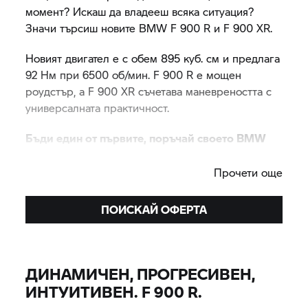
момент? Искаш да владееш всяка ситуация?
Значи търсиш новите BMW
F 900 R
и
F 900 XR.
Новият двигател е с обем 895 куб. см и предлага
92 Нм при 6500 об/мин.
F 900 R
е мощен
роудстър, а
F 900 XR
съчетава маневреността с
универсалната практичност.
Бъди един от първите, поръчай своето BMW
F 900 R
или
F 900 XR,
сега!
Прочети още
ПОИСКАЙ ОФЕРТА
ДИНАМИЧЕН, ПРОГРЕСИВЕН,
ИНТУИТИВЕН.
F 900 R.