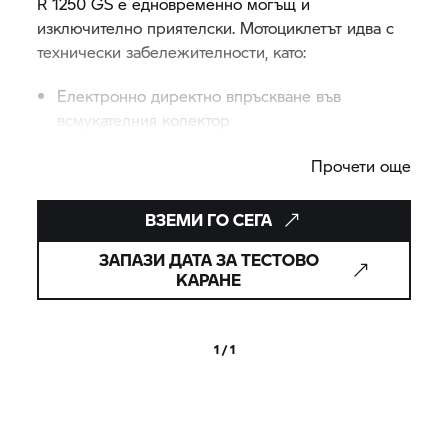
R 1250 GS
е едновременно могъщ и
изключително приятелски. Мотоциклетът идва с
технически забележителности, като:
Електронно директно впръскване във
всмукателния колектор
Двуцилиндров боксер с въздушно/водно
Прочети още
охлаждане
ВЗЕМИ ГО СЕГА
Dynamic Brake Control (DBC) системата ти помага
да спираш значително по-бързо в екстремни
ЗАПАЗИ ДАТА ЗА ТЕСТОВО
ситуации, а мощният 1250-кубиков боксер е
КАРАНЕ
винаги готов да за ускорение.
1 / 1