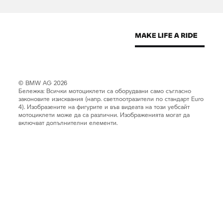
© BMW AG 2026
Бележка: Всички мотоциклети са оборудвани само съгласно
законовите изисквания (напр. светлоотразители по стандарт Euro
4). Изобразените на фигурите и във видеата на този уебсайт
мотоциклети може да са различни. Изображенията могат да
включват допълнителни елементи.