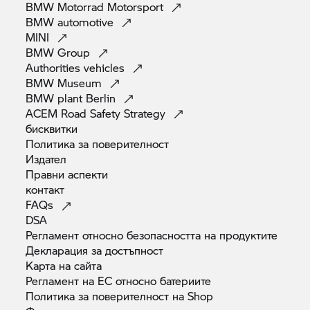
BMW Motorrad
Motorsport
BMW
automotive
MINI
BMW
Group
Authorities
vehicles
BMW
Museum
BMW plant
Berlin
ACEM Road Safety
Strategy
бисквитки
Политика за
поверителност
Издател
Правни
аспекти
контакт
FAQs
DSA
Регламент относно безопасността на
продуктите
Декларация за
достъпност
Карта на
сайта
Регламент на ЕС относно
батериите
Политика за поверителност на
Shop