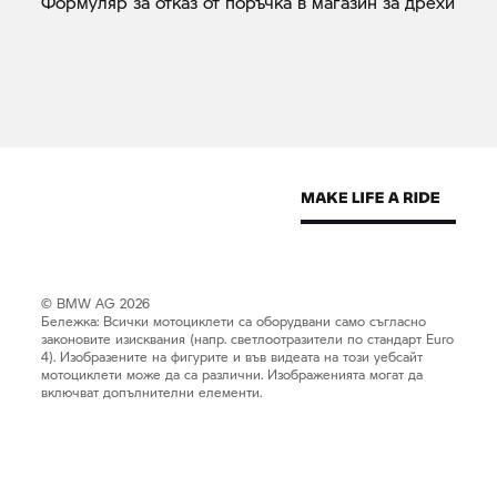
Формуляр за отказ от поръчка в магазин за
дрехи
© BMW AG 2026
Бележка: Всички мотоциклети са оборудвани само съгласно
законовите изисквания (напр. светлоотразители по стандарт Euro
4). Изобразените на фигурите и във видеата на този уебсайт
мотоциклети може да са различни. Изображенията могат да
включват допълнителни елементи.