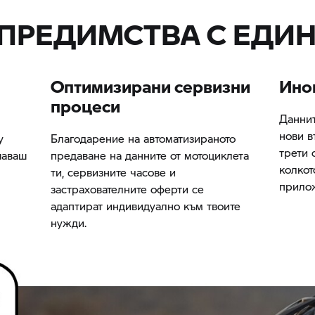
 ПРЕДИМСТВА С ЕДИН
Оптимизирани сервизни
Ино
процеси
Даннит
нови в
у
Благодарение на автоматизираното
трети 
шаваш
предаване на данните от мотоциклета
колкот
ти, сервизните часове и
прилож
застрахователните оферти се
адаптират индивидуално към твоите
нужди.