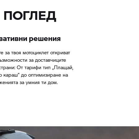
 ПОГЛЕД
вативни решения
е за твоя мотоциклет откриват
ъзможности за доставчиците
страни: От тарифи тип „Плащай,
о караш“ до оптимизиране на
енията за умния ти дом.