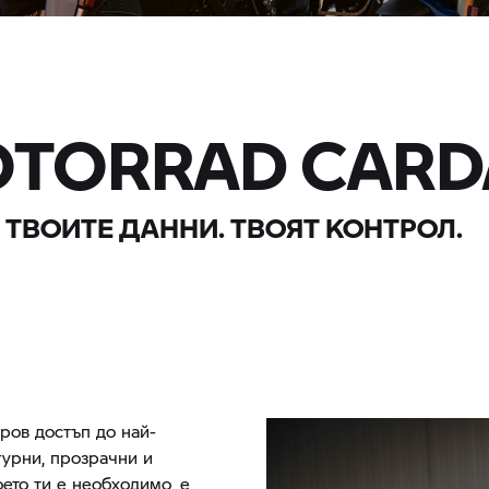
OTORRAD
CARD
 ТВОИТЕ ДАННИ. ТВОЯТ КОНТРОЛ.
ров достъп до най-
гурни, прозрачни и
оето ти е необходимо, е