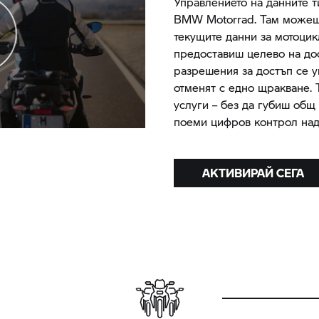
Управлението на данните т
BMW Motorrad.
Там можеш 
текущите данни за мотоцикл
предоставиш целево на дос
разрешения за достъп се у
отменят с едно щракване. 
услуги – без да губиш общ 
поеми цифров контрол над
АКТИВИРАЙ СЕГА