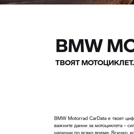
BMW M
ТВОЯТ МОТОЦИКЛЕТ.
BMW Motorrad
CarData е твоят циф
важните данни за мотоциклета – си
налични по всяко време. Всичко, к