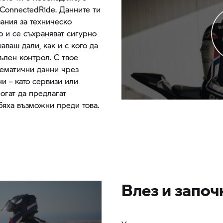
ConnectedRide. Данните ти
зания за техническо
о и се съхраняват сигурно
ваш дали, как и с кого да
ълен контрол. С твое
лематични данни чрез
ни – като сервизи или
могат да предлагат
бяха възможни преди това.
Влез и започ