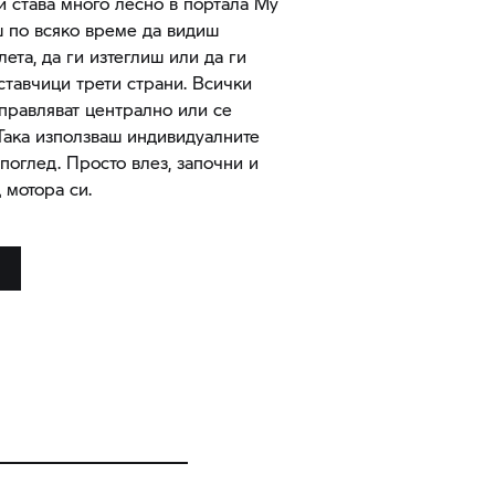
и става много лесно в портала My
по всяко време да видиш
ета, да ги изтеглиш или да ги
тавчици трети страни. Всички
правляват централно или се
Така използваш индивидуалните
поглед. Просто влез, започни и
 мотора си.