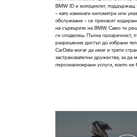
BMW ID и мотоциклет, поддържащ 
– като изминати километри или ука
обслужване – се пренасят кодиран
на сървърите на BMW. Само ти реша
ги споделяш. Пълна прозрачност, п
разрешение достъп до избрани те
CarData могат да имат и трети стра
застрахователни дружества, за да 
персонализирани услуги, които не 