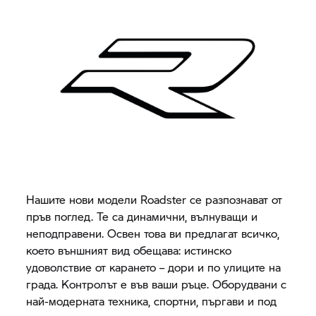
Нашите нови модели Roadster се разпознават от
пръв поглед. Те са динамични, вълнуващи и
неподправени. Освен това ви предлагат всичко,
което външният вид обещава: истинско
удоволствие от карането – дори и по улиците на
града. Контролът е във ваши ръце. Оборудвани с
най-модерната техника, спортни, пъргави и под