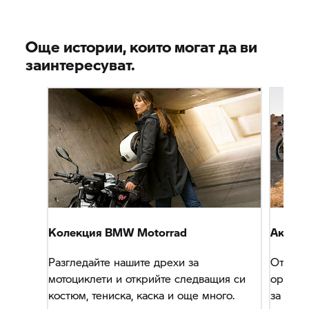
Още истории, които могат да ви
заинтересуват.
Колекция
BMW Motorrad
Аксесо
Разгледайте нашите дрехи за
Открий
мотоциклети и открийте следващия си
оригин
костюм, тениска, каска и още много.
за ваши