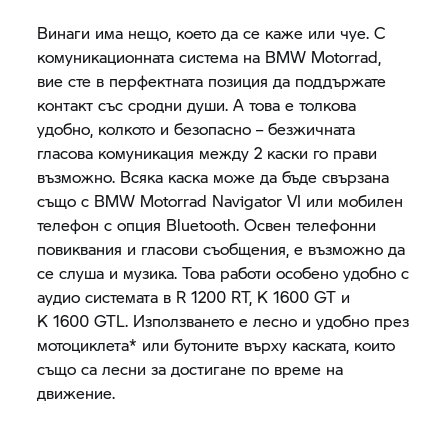
Винаги има нещо, което да се каже или чуе. С
комуникационната система на
BMW Motorrad,
вие сте в перфектната позиция да поддържате
контакт със сродни души. А това е толкова
удобно, колкото и безопасно – безжичната
гласова комуникация между 2 каски го прави
възможно. Всяка каска може да бъде свързана
също с
BMW Motorrad
Navigator VI
или мобилен
телефон с опция Bluetooth. Освен телефонни
повиквания и гласови съобщения, е възможно да
се слуша и музика. Това работи особено удобно с
аудио системата в
R 1200 RT,
K 1600 GT
и
K 1600 GTL.
Използването е лесно и удобно през
мотоциклета* или бутоните върху каската, които
също са лесни за достигане по време на
движение.