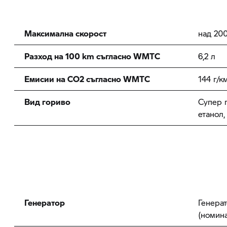
Максимална скорост
над 200
Разход на 100 km съгласно WMTC
6,2 л
Емисии на CO2 съгласно WMTC
144 г/к
Вид гориво
Супер 
етанол,
Генератор
Генера
(номин