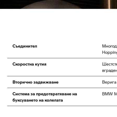
Съединител
Многоди
Hoppin
Скоростна кутия
Шестсте
вграден
Вторично задвижване
Верига 
Система за предотвратяване на
BMW Mo
буксуването на колелата