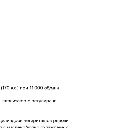
 (170 к.с.) при 11,000 об/мин
 катализатор с регулиране
цилиндров четиритактов редови
л с маслено/водно охлаждане, с