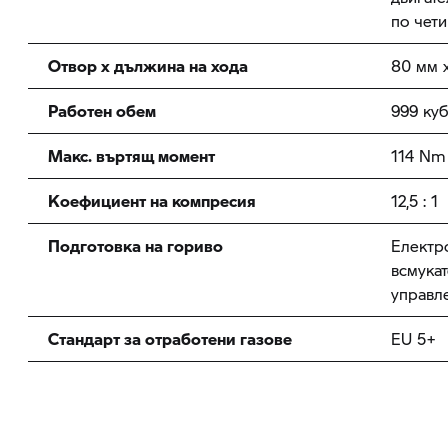
по чет
Отвор x дължина на хода
80 мм x
Работен обем
999 куб
Макс. въртящ момент
114 Nm
Коефициент на компресия
12,5 : 1
Подготовка на гориво
Електр
всмука
управл
Стандарт за отработени газове
EU 5+