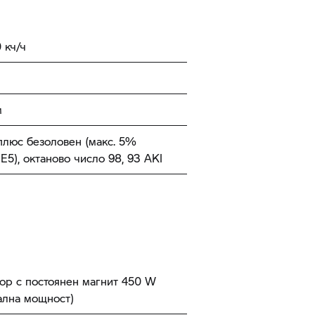
 кч/ч
м
плюс безоловен (макс. 5%
 E5), октаново число 98, 93 AKI
тор с постоянен магнит 450 W
ална мощност)