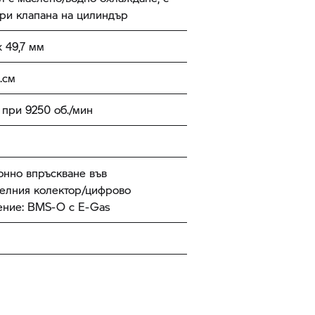
ири клапана на цилиндър
 49,7 мм
.см
 при 9250 об./мин
онно впръскване във
телния колектор/цифрово
ение: BMS-O с E-Gas