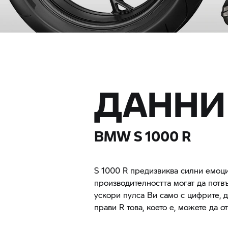
ДАННИ
BMW
S 1000 R
S 1000 R
предизвиква силни емоции
производителността могат да потв
ускори пулса Ви само с цифрите, д
прави R това, което е, можете да о