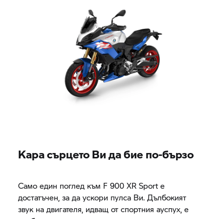
Кара сърцето Ви да бие по-бързо
Само един поглед към
F 900 XR
Sport е
достатъчен, за да ускори пулса Ви. Дълбокият
звук на двигателя, идващ от спортния ауспух, е