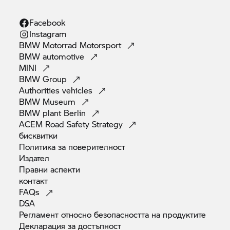
Facebook
Instagram
BMW Motorrad
Motorsport
BMW
automotive
MINI
BMW
Group
Authorities
vehicles
BMW
Museum
BMW plant
Berlin
ACEM Road Safety
Strategy
бисквитки
Политика за
поверителност
Издател
Правни
аспекти
контакт
FAQs
DSA
Регламент относно безопасността на
продуктите
Декларация за
достъпност