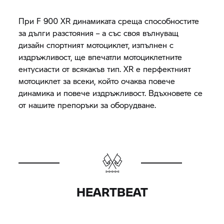
При
F 900 XR
динамиката среща способностите
за дълги разстояния – а със своя вълнуващ
дизайн спортният мотоциклет, изпълнен с
издръжливост, ще впечатли мотоциклетните
ентусиасти от всякакъв тип. XR е перфектният
мотоциклет за всеки, който очаква повече
динамика и повече издръжливост. Вдъхновете се
от нашите препоръки за оборудване.
HEARTBEAT