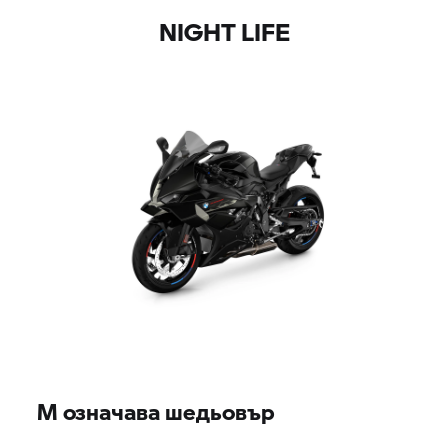
NIGHT LIFE
M означава шедьовър