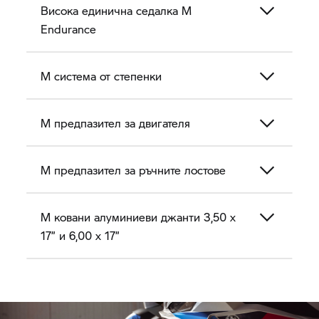
Висока единична седалка M
Endurance
M система от степенки
M предпазител за двигателя
M предпазител за ръчните лостове
M ковани алуминиеви джанти 3,50 x
17” и 6,00 x 17”