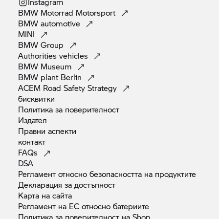
Instagram
BMW Motorrad
Motorsport
BMW
automotive
MINI
BMW
Group
Authorities
vehicles
BMW
Museum
BMW plant
Berlin
ACEM Road Safety
Strategy
бисквитки
Политика за
поверителност
Издател
Правни
аспекти
контакт
FAQs
DSA
Регламент относно безопасността на
продуктите
Декларация за
достъпност
Карта на
сайта
Регламент на ЕС относно
батериите
Политика за поверителност на
Shop