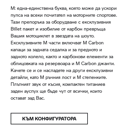
M: една-единствена буква, която може да ускори
пулса на всеки почитател на моторните спортове.
Тази препоръка за оборудване с ексклузивния
Billet пакет и изобилие от карбон превръща
Вашия мотоциклет в звездата на шоуто.
Ексклузивните M части включват M Carbon
капаци за задната седалка и за предното и
задното колело, както и карбонови елементи за
облицовката на резервоара и M Carbon джанти.
Качете се и се насладете на други ексклузивни
детайли, като M ръчния лост и M степенките.
Плътният звук от късия, компактен титаниев
заден ауспух ще бъде чут от всички, които
остават зад Вас.
КЪМ КОНФИГУРАТОРА