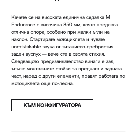
Качете се на високата единична седалка M
Endurance с височина 850 мм, която предлага
отлична опора, особено при малки ъгли на
наклон. Стартирате мотоциклета и чувате
unmistakable звука от титаниево-сребристия
заден ауспух — вече сте в своята стихия.
Следващото предизвикателство винаги е зад
ъгъла: монтажните стойки за предната и задната
част, наред с други елементи, правят работата по
мотоциклета още по-лесна.
КЪМ КОНФИГУРАТОРА