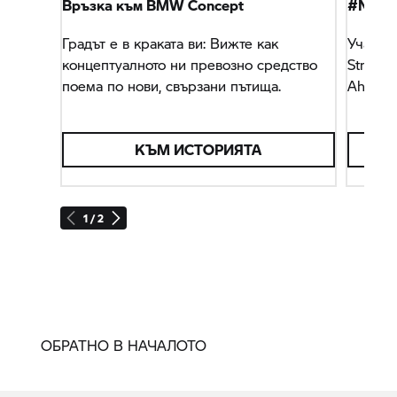
Връзка към BMW Concept
#NEXT
Градът е в краката ви: Вижте как
Участв
концептуалното ни превозно средство
Stream
поема по нови, свързани пътища.
Ahead.
КЪМ ИСТОРИЯТА
1 / 2
ОБРАТНО В НАЧАЛОТО