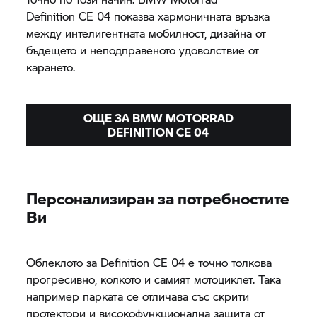
Definition CE 04
показва хармоничната връзка
между интелигентната мобилност, дизайна от
бъдещето и неподправеното удоволствие от
карането.
ОЩЕ ЗА
BMW MOTORRAD
DEFINITION CE 04
Персонализиран за потребностите
Ви
Облеклото за
Definition CE 04
е точно толкова
прогресивно, колкото и самият мотоциклет. Така
например парката се отличава със скрити
протектори и високофункционална защита от