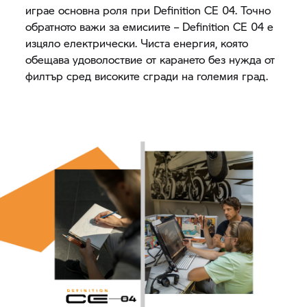
играе основна роля при
Definition CE 04.
Точно
обратното важи за емисиите –
Definition CE 04
е
изцяло електрически. Чиста енергия, която
обещава удоволоствие от карането без нужда от
филтър сред високите сгради на големия град.