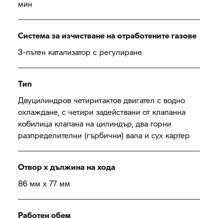
мин
Система за изчистване на отработените газове
3-пътен катализатор с регулиране
Тип
Двуцилиндров четиритактов двигател с водно
охлаждане, с четири задействани от клапанна
кобилица клапана на цилиндър, два горни
разпределителни (гърбични) вала и сух картер
Отвор x дължина на хода
86 мм x 77 мм
Работен обем