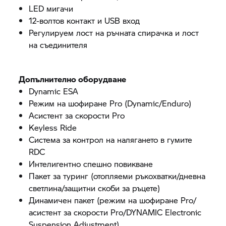
LED мигачи
12-волтов контакт и USB вход
Регулируем лост на ръчната спирачка и лост
на съединителя
Допълнително оборудване
Dynamic ESA
Режим на шофиране Pro (Dynamic/Enduro)
Асистент за скорости Pro
Keyless Ride
Система за контрол на налягането в гумите
RDC
Интелигентно спешно повикване
Пакет за туринг (отопляеми ръкохватки/дневна
светлина/защитни скоби за ръцете)
Динамичен пакет (режим на шофиране Pro/
асистент за скорости Pro/DYNAMIC Electronic
Suspension Adjustment)