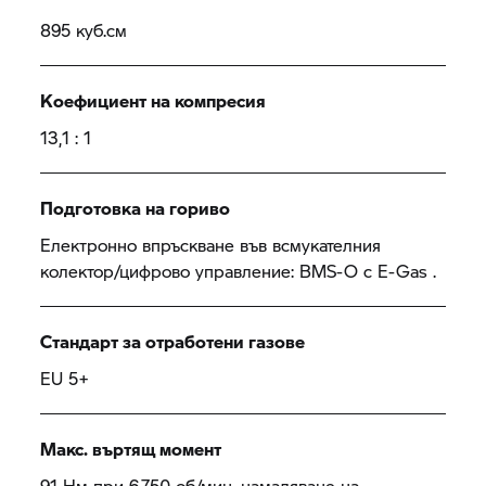
895 куб.см
Коефициент на компресия
13,1 : 1
Подготовка на гориво
Електронно впръскване във всмукателния
колектор/цифрово управление: BMS-O с E-Gas .
Стандарт за отработени газове
EU 5+
Макс. въртящ момент
91 Нм при 6,750 об/мин, намаляване на