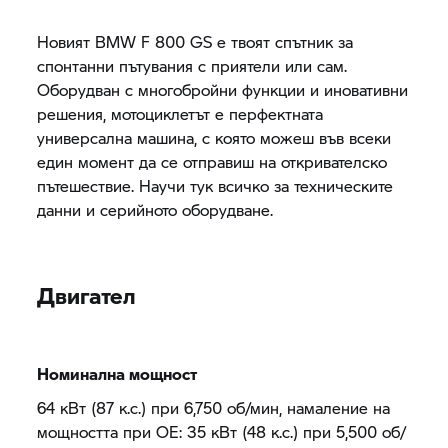
Новият BMW
F 800 GS
е твоят спътник за
спонтанни пътувания с приятели или сам.
Оборудван с многобройни функции и иновативни
решения, мотоциклетът е перфектната
универсална машина, с която можеш във всеки
един момент да се отправиш на откривателско
пътешествие. Научи тук всичко за техническите
данни и серийното оборудване.
Двигател
Номинална мощност
64 кВт (87 к.с.) при 6,750 об/мин, намаление на
мощността при ОЕ: 35 кВт (48 к.с.) при 5,500 об/