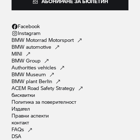
АБОНИРАНЕ ЗА БЮЛЕТИН
Facebook
Instagram
BMW Motorrad
Motorsport
BMW
automotive
MINI
BMW
Group
Authorities
vehicles
BMW
Museum
BMW plant
Berlin
ACEM Road Safety
Strategy
бисквитки
Политика за
поверителност
Издател
Правни
аспекти
контакт
FAQs
DSA