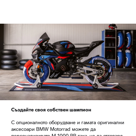
Създайте своя собствен шампион
С опционалното оборудване и гамата оригинални
аксесоари
BMW Motorrad
можете да
персонализирате
M 1000 RR
така, че да отговаря