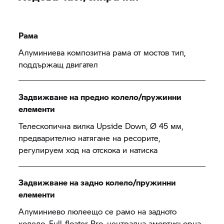
Рама
Алуминиева композитна рама от мостов тип,
поддържащ двигател
Задвижване на предно колело/пружинни
елементи
Телескопична вилка Upside Down, Ø 45 мм,
предварително натягане на ресорите,
регулируем ход на отскока и натиска
Задвижване на задно колело/пружинни
елементи
Алуминиево люлеещо се рамо на задното
колело, Full-floater Pro, централна амортисьорна