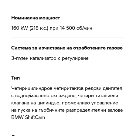
Номинална мощност
160 kW (218 к.с.) при 14 500 об/мин
Система за изчистване на отработените газове
3-пътен катализатор с регулиране
Тип
Четирицилиндров четиритактов редови двигател
с водно/маслено охлаждане, четири титаниеви
клапана на цилиндър, променливо управление
на пуска на гърбичните разпределителни валове
BMW ShiftCam