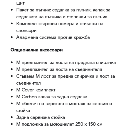
щит
Пакет за пътник: седалка за пътник, капак за
седалката на пътника и степенки за пътник
Комплект стартови номера и стикери на
спонсори
Алармена система против кражба
Опционални аксесоари
M предпазител за лоста на предната спирачка
M предпазител за лоста на съединителя
Сгъваем M лост за предна спирачка и лост за
съединител
M Cover комплект
M Carbon капак за задна седалка
M обтегач на веригата с монтаж за сервизна
стойка
Задна сервизна стойка
M подложка за мотоциклет 250 x 150 см