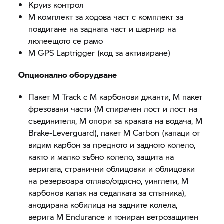
Круиз контрол
M комплект за ходова част с комплект за
повдигане на задната част и шарнир на
люлеещото се рамо
M GPS Laptrigger (код за активиране)
Опционално оборудване
Пакет M Track с M карбонови джанти, M пакет
фрезовани части (M спирачен лост и лост на
съединителя, М опори за краката на водача, M
Brake-Leverguard), пакет M Carbon (капаци от
видим карбон за предното и задното колело,
както и малко зъбно колело, защита на
веригата, странични облицовки и облицовки
на резервоара отляво/отдясно, уинглети, М
карбонов капак на седалката за спътника),
анодирана кобилица на задните колела,
верига M Endurance и тониран ветрозащитен