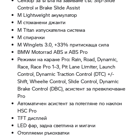
Сензор за ъгъла на завиване със Slip-Slide
Control и Brake Slide Assist
M Lightweight акумулатор
M стоманени джанти
M Titan изпускателна система
M спирачки
M Winglets 3.0, +33% притискаща сила
BMW Motorrad
ABS и ABS Pro
Режими на каране Pro: Rain, Road, Dynamic,
Race, Race Pro 1–3, Pit Lane Limiter, Launch
Control, Dynamic Traction Control (DTC) +/-
Shift, Wheelie Control, Slide Control, Dynamic
Brake Control (DBC), асистент за превключване
Pro
Автоматичен асистент за потегляне по наклон
HSC Pro
TFT дисплей
LED фар, задна светлина и мигачи
Отопляеми ръкохватки