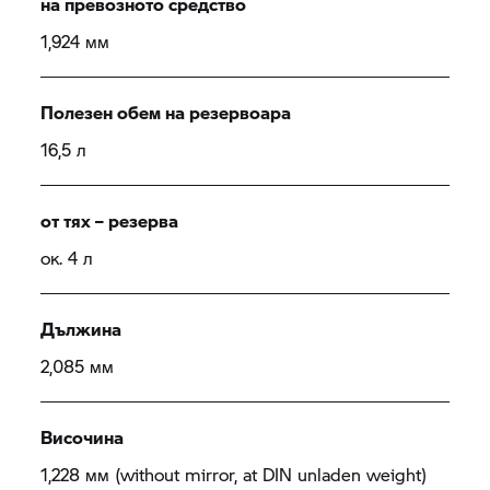
на превозното средство
1,924 мм
Полезен обем на резервоара
16,5 л
от тях – резерва
ок. 4 л
Дължина
2,085 мм
Височина
1,228 мм (without mirror, at DIN unladen weight)