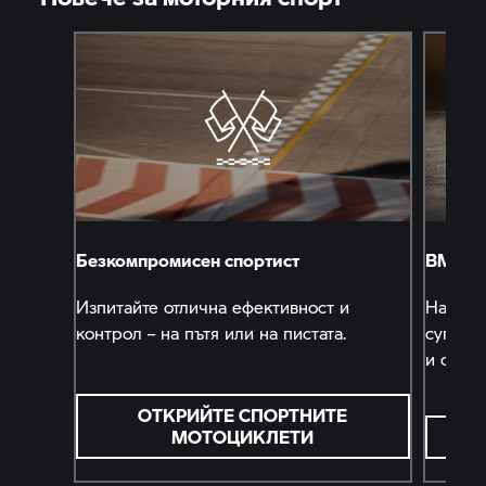
Безкомпромисен спортист
BMW 
Изпитайте отлична ефективност и
Нашият
контрол – на пътя или на пистата.
суперм
и състе
ОТКРИЙТЕ СПОРТНИТЕ
МОТОЦИКЛЕТИ