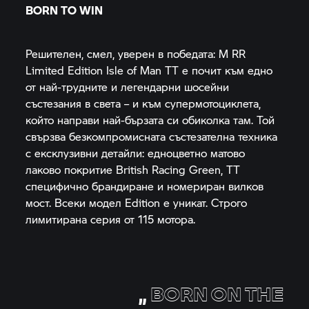
BORN TO WIN
Решителен, смел, уверен в победата:
M RR
Limited Edition Isle of Man TT е почит към едно
от най-трудните и легендарни шосейни
състезания в света – и към супермотоциклета,
който направи най-бързата си обиколка там. Той
свързва безкомпромисната състезателна техника
с ексклузивни детайли: едноцветно матово
лаково покритие British Racing Green, TT
специфично брандиране и номериран вилков
мост. Всеки модел Edition е уникат. Строго
лимитирана серия от 115 мотора.
„
BORN ON THE