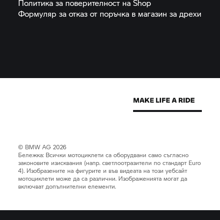
Политика за поверителност на
Shop
Формуляр за отказ от поръчка в магазин за
дрехи
© BMW AG 2026
Бележка: Всички мотоциклети са оборудвани само съгласно
законовите изисквания (напр. светлоотразители по стандарт Euro
4). Изобразените на фигурите и във видеата на този уебсайт
мотоциклети може да са различни. Изображенията могат да
включват допълнителни елементи.