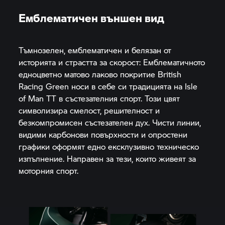
Емблематичен външен вид
Тъмнозелен, емблематичен и белязан от
историята и страстта за скорост: Емблематичното
едноцветно матово лаково покритие British
Racing Green носи в себе си традицията на Isle
of Man TT в състезателния спорт. Този цвят
символизира смелост, решителност и
безкомпромисен състезателен дух. Чисти линии,
видими карбонови повърхности и опростени
графики оформят едно ексклузивно техническо
изпълнение. Направен за тези, които живеят за
моторния спорт.