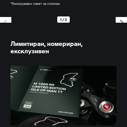
*Ексклузивен пакет за спътник
1 / 3
Лимитиран, номериран,
ексклузивен