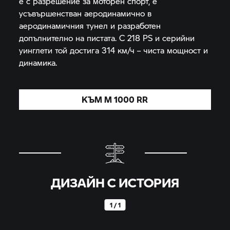
е с разрешение за моторен спорт, е
усъвършенстван аеродинамично в
аеродинамичния тунел и разработен
допълнително на пистата. С 218 PS и серийни
уинглети той достига 314 км/ч – чиста мощност и
динамика.
КЪМ
M 1000 RR
ДИЗАЙН С ИСТОРИЯ
1 / 1