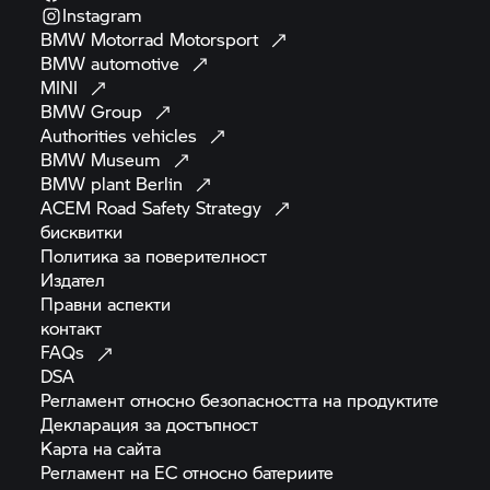
Instagram
BMW Motorrad
Motorsport
BMW
automotive
MINI
BMW
Group
Authorities
vehicles
BMW
Museum
BMW plant
Berlin
ACEM Road Safety
Strategy
бисквитки
Политика за
поверителност
Издател
Правни
аспекти
контакт
FAQs
DSA
Регламент относно безопасността на
продуктите
Декларация за
достъпност
Карта на
сайта
Регламент на ЕС относно
батериите