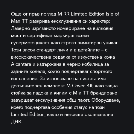
Още от пръв поглед
M RR
Limited Edition Isle of
Man TT разкрива ексклузивния си характер:
Лазерно изрязаното номериране на вилковия
мост и сертификат маркират всеки
супермотоциклет като строго лимитиран уникат.
Този висок стандарт личи и в детайлите – с
висококачествена седалка от изкуствена кожа
Alcantara и издържана в черно кобилица за
задните колела, които подчертават спортното
изпълнение. За използване на пистата има
допълнителен комплект M Cover Kit, като задна
стойка за падока и килим с M и TT брандиране
завършват ексклузивния общ пакет. Оборудване,
което подчертава особения статус на този
Limited Edition, както и неговата състезателна
ДНК.