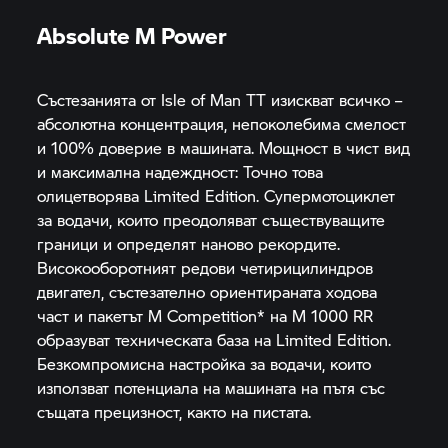
Absolute M Power
Състезанията от Isle of Man TT изискват всичко –
абсолютна концентрация, непоколебима смелост
и 100% доверие в машината. Мощност в чист вид
и максимална надеждност: Точно това
олицетворява Limited Edition. Супермотоциклет
за водачи, които преодоляват съществуващите
граници и определят наново рекордите.
Високооборотният редови четирицилиндров
двигател, състезателно ориентираната ходова
част и пакетът M Competition* на
M 1000 RR
образуват техническата база на Limited Edition.
Безкомпромисна настройка за водачи, които
използват потенциала на машината на пътя със
същата прецизност, както на пистата.