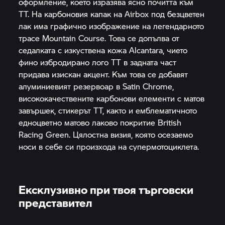
оформление, което изразява ясно почитта към
TT. На карбоновия капак на Airbox под безцветен
лак има графично изображение на легендарното
трасе Mountain Course. Това се допълва от
седалката с изкуствена кожа Alcantara, чието
фино избродирано лого TT в задната част
придава изискан акцент. Към това се добавят
алуминиевият резервоар в Satin Chrome,
висококачествените карбонови елементи с матов
завършек, стикерът TT, както и емблематичното
едноцветно матово лаково покритие British
Racing Green. Цялостна визия, която осезаемо
носи в себе си произхода на супермотоциклета.
Ексклузивно при твоя търговски
представител