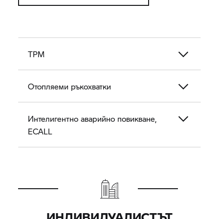
TPM
Отопляеми ръкохватки
Интелигентно аварийно повикване,
ECALL
ИНДИВИДУАЛИСТЪТ