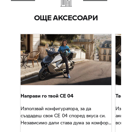
ОЩЕ АКСЕСОАРИ
Направи го твой
CE 04
Твоите
Използвай конфигуратора, за да
Избери
създадеш своя
CE 04
според вкуса си.
аксесоа
Независимо дали става дума за комфорт,
всеки д
дизайн или технология: ти решаваш