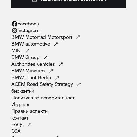
Facebook
Instagram
BMW Motorrad
Motorsport
BMW
automotive
MINI
BMW
Group
Authorities
vehicles
BMW
Museum
BMW plant
Berlin
ACEM Road Safety
Strategy
бисквитки
Политика за
поверителност
Издател
Правни
аспекти
контакт
FAQs
DSA