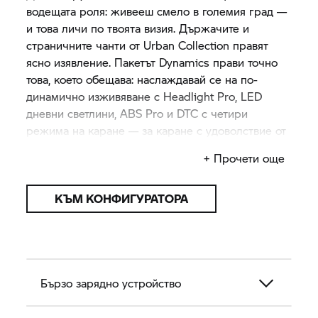
водещата роля: живееш смело в големия град —
и това личи по твоята визия. Държачите и
страничните чанти от Urban Collection правят
ясно изявление. Пакетът Dynamics прави точно
това, което обещава: наслаждавай се на по-
динамично изживяване с Headlight Pro, LED
дневни светлини, ABS Pro и DTC с четири
режима на каране — за каране с удоволствие от
сутрин до вечер.
+ Прочети още
КЪМ КОНФИГУРАТОРА
Бързо зарядно устройство