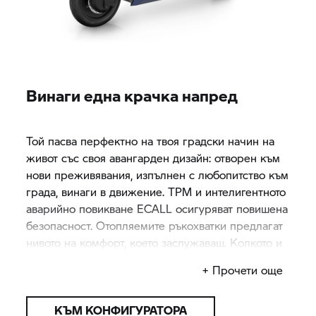
Винаги една крачка напред
Той пасва перфектно на твоя градски начин на
живот със своя авангарден дизайн: отворен към
нови преживявания, изпълнен с любопитство към
града, винаги в движение. TPM и интелигентното
аварийно повикване ECALL осигуряват повишена
безопасност. Отопляемите ръкохватки предлагат
нивото на комфорт, което заслужаваш. Колкото и
спонтанен да е денят ти:
CE 04
е готов за всичко.
+ Прочети още
КЪМ КОНФИГУРАТОРА