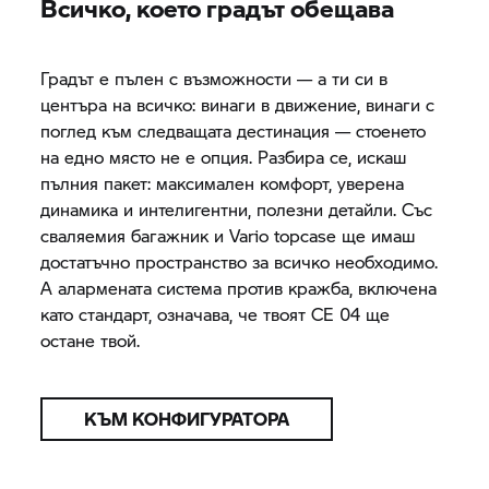
Всичко, което градът обещава
Градът е пълен с възможности — а ти си в
центъра на всичко: винаги в движение, винаги с
поглед към следващата дестинация — стоенето
на едно място не е опция. Разбира се, искаш
пълния пакет: максимален комфорт, уверена
динамика и интелигентни, полезни детайли. Със
сваляемия багажник и Vario topcase ще имаш
достатъчно пространство за всичко необходимо.
А алармената система против кражба, включена
като стандарт, означава, че твоят
CE 04
ще
остане твой.
КЪМ КОНФИГУРАТОРА