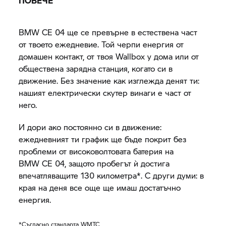
ПОВЕЧЕ
BMW CE 04
ще се превърне в естествена част
от твоето ежедневие. Той черпи енергия от
домашен контакт, от твоя Wallbox у дома или от
обществена зарядна станция, когато си в
движение. Без значение как изглежда денят ти:
нашият електрически скутер винаги е част от
него.
И дори ако постоянно си в движение:
ежедневният ти график ще бъде покрит без
проблеми от високоволтовата батерия на
BMW CE 04,
защото пробегът ѝ достига
впечатляващите 130 километра*. С други думи: в
края на деня все още ще имаш достатъчно
енергия.
*Съгласно стандарта WMTC