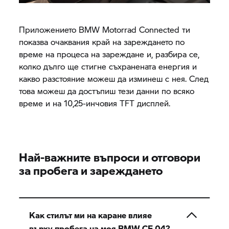
Приложението
BMW Motorrad
Connected ти
показва очаквания край на зареждането по
време на процеса на зареждане и, разбира се,
колко дълго ще стигне съхранената енергия и
какво разстояние можеш да изминеш с нея. След
това можеш да достъпиш тези данни по всяко
време и на 10,25-инчовия TFT дисплей.
Най-важните въпроси и отговори
за пробега и зареждането
Как стилът ми на каране влияе
върху пробега на моя
BMW CE 04?