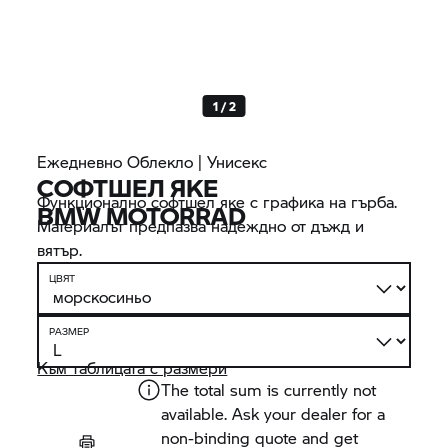
1 / 2
Ежедневно Облекло | Унисекс
СОФТШЕЛ ЯКЕ
Функционално софтшел яке с графика на гърба.
BMW MOTORRAD
Материалът предпазва надеждно от дъжд и
вятър.
ЦВЯТ
РАЗМЕР
Към таблицата с размери
The total sum is currently not
available. Ask your dealer for a
non-binding quote and get