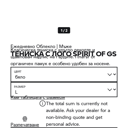
1 / 2
Ежедневно Облекло | Мъже
Класическа тениска с кръгло деколте и
ТЕНИСКА С ЛОГО SPIRIT OF GS
щампован надпис на гърдите. Платът от
органичен памук е особено удобен за носене.
ЦВЯТ
РАЗМЕР
Към таблицата с размери
The total sum is currently not
available. Ask your dealer for a
non-binding quote and get
personal advice.
Разпечатване