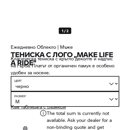
1 / 2
Ежедневно Облекло | Мъже
ТЕНИСКА С ЛОГО „MAKE LIFE
Класическа тениска с кръгло деколте и надпис
A RIDE“
на гърба. Платът от органичен памук е особено
удобен за носене.
ЦВЯТ
РАЗМЕР
Към таблицата с размери
The total sum is currently not
available. Ask your dealer for a
non-binding quote and get