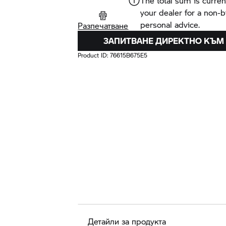
The total sum is curren
your dealer for a non-
personal advice.
Разпечатване
ЗАПИТВАНЕ ДИРЕКТНО КЪМ
Product ID:
76615B675E5
Детайли за продукта