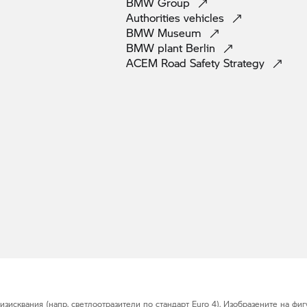
BMW
Group
Authorities
vehicles
BMW
Museum
BMW plant
Berlin
ACEM Road Safety
Strategy
исквания (напр. светлоотразители по стандарт Euro 4). Изобразените на фигу