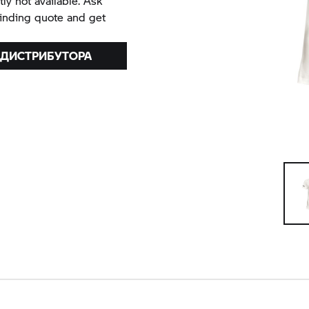
tly not available. Ask
binding quote and get
 ДИСТРИБУТОРА