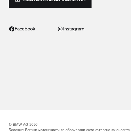
Facebook
Instagram
© BMW AG 2026
Бележка: Всички мотоциклети са оборудвани само съгласно законовите из