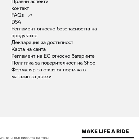
Правни
аспекти
контакт
FAQs
DSA
Регламент относно безопасността на
продуктите
Декларация за
достъпност
Карта на
сайта
Регламент на ЕС относно
батериите
Политика за поверителност на
Shop
Формуляр за отказ от поръчка в
магазин за
дрехи
рите и във видеата на този