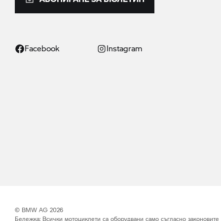
Facebook
Instagram
© BMW AG 2026
Бележка: Всички мотоциклети са оборудвани само съгласно законовите из