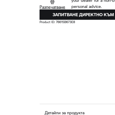
your dealer for a non-
personal advice.
Разпечатване
ЗАПИТВАНЕ ДИРЕКТНО КЪМ
Product ID:
76615B673E8
Детайли за продукта