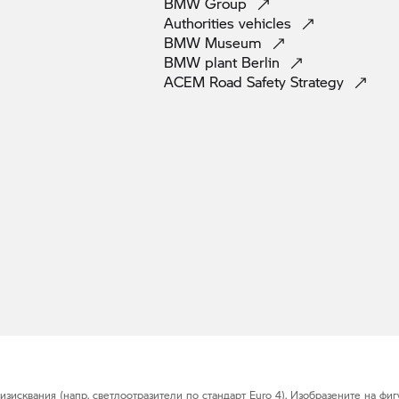
BMW
Group
Authorities
vehicles
BMW
Museum
BMW plant
Berlin
ACEM Road Safety
Strategy
исквания (напр. светлоотразители по стандарт Euro 4). Изобразените на фигу