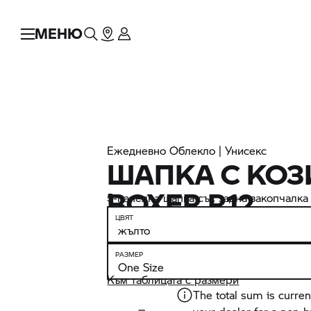
МЕНЮ
Ежедневно Облекло | Унисекс
ШАПКА С КОЗ
BOXER R12
5-панелна шапка със задна закопчалка
ЦВЯТ
РАЗМЕР
Към таблицата с размери
The total sum is curren