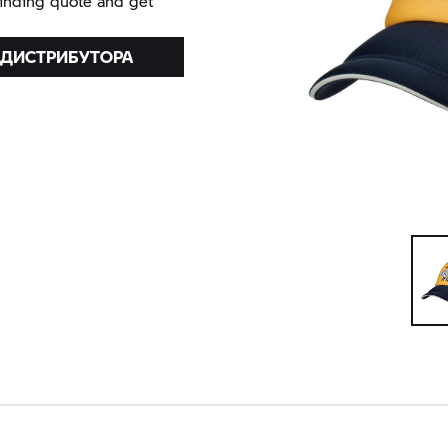
binding quote and get
 ДИСТРИБУТОРА