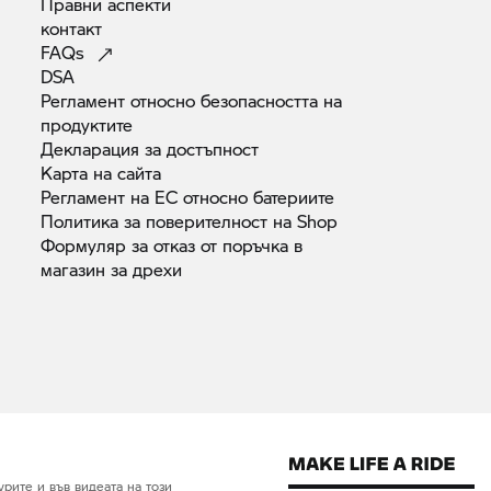
Правни
аспекти
контакт
FAQs
DSA
Регламент относно безопасността на
продуктите
Декларация за
достъпност
Карта на
сайта
Регламент на ЕС относно
батериите
Политика за поверителност на
Shop
Формуляр за отказ от поръчка в
магазин за
дрехи
рите и във видеата на този