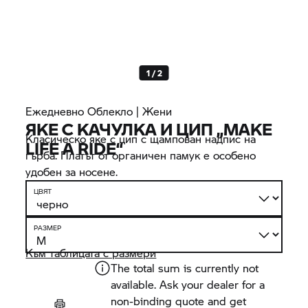
1 / 2
Ежедневно Облекло | Жени
ЯКЕ С КАЧУЛКА И ЦИП „MAKE
Класическо яке с цип с щампован надпис на
LIFE A RIDE“
гърба. Платът от органичен памук е особено
удобен за носене.
ЦВЯТ
РАЗМЕР
Към таблицата с размери
The total sum is currently not
available. Ask your dealer for a
non-binding quote and get