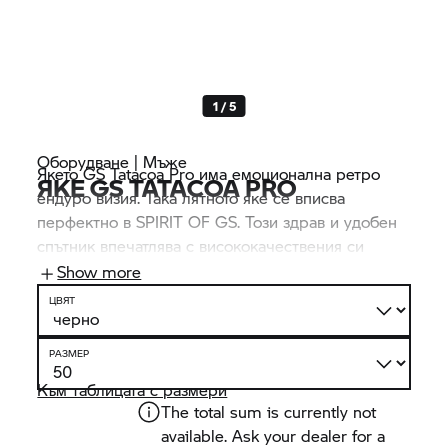
1 / 5
Оборудване | Мъже
Якето GS Tatacoa Pro има емоционална ретро
ЯКЕ GS TATACOA PRO
ендуро визия. Така лятното яке се вписва
перфектно в SPIRIT OF GS. Този здрав и удобен
спътник впечатлява с висококачествения си
избор на материали от платно в монохромен
Show more
стил и кожа.
ЦВЯТ
РАЗМЕР
Към таблицата с размери
The total sum is currently not
available. Ask your dealer for a