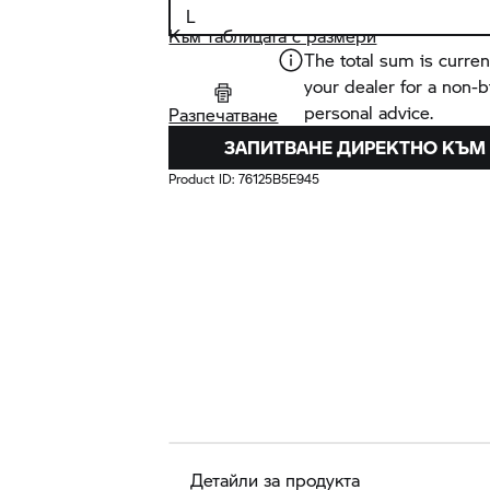
Към таблицата с размери
The total sum is curren
your dealer for a non-
personal advice.
Разпечатване
ЗАПИТВАНЕ ДИРЕКТНО КЪМ
Product ID:
76125B5E945
Детайли за продукта