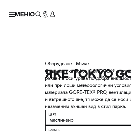
МЕНЮ
Оборудване | Мъже
ЯКЕ TOKYO G
Стилната яке Tokyo GORE-TEX® с отра
ръкавите осигурява по-добра видимост
или при лоши метеорологични условия
материала GORE-TEX® PRO, вентилацио
и вътрешното яке, тя може да се носи
незаменим външен вид в стил парка.
ЦВЯТ
РАЗМЕР