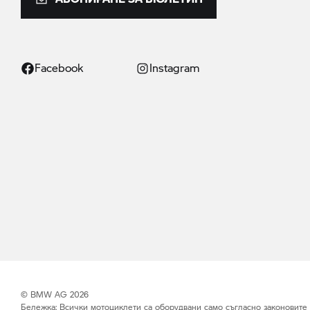
Facebook
Instagram
© BMW AG 2026
Бележка: Всички мотоциклети са оборудвани само съгласно законовите из