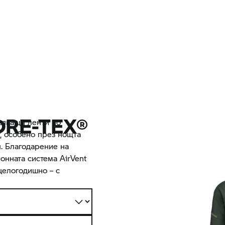
ORE-TEX®
зяващи ленти по
, особено през нощта
. Благодарение на
нната система AirVent
 целогодишно – с