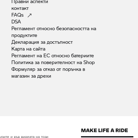
Правни
аспекти
контакт
FAQs
DSA
Регламент относно безопасността на
продуктите
Декларация за
достъпност
Карта на
сайта
Регламент на ЕС относно
батериите
Политика за поверителност на
Shop
Формуляр за отказ от поръчка в
магазин за
дрехи
рите и във видеата на този