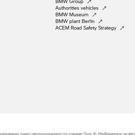
BMW
Group
Authorities
vehicles
BMW
Museum
BMW plant
Berlin
ACEM Road Safety
Strategy
исквания (напр. светлоотразители по стандарт Euro 4). Изобразените на фигу