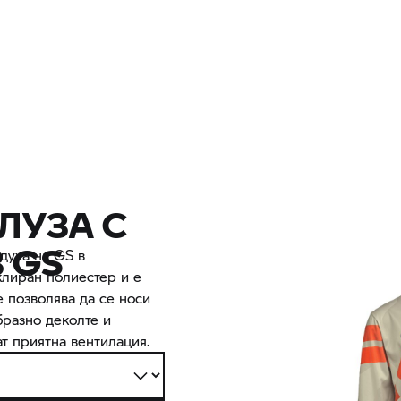
ЛУЗА С
 GS
 духа на GS в
клиран полиестер и е
e позволява да се носи
бразно деколте и
 приятна вентилация.