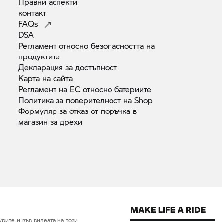
Правни
аспекти
контакт
FAQs
DSA
Регламент относно безопасността на
продуктите
Декларация за
достъпност
Карта на
сайта
Регламент на ЕС относно
батериите
Политика за поверителност на
Shop
Формуляр за отказ от поръчка в
магазин за
дрехи
рите и във видеата на този