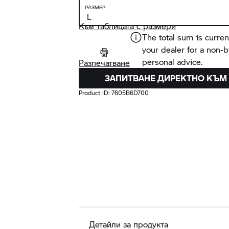
РАЗМЕР
Към таблицата с размери
The total sum is curren
your dealer for a non-
personal advice.
Разпечатване
ЗАПИТВАНЕ ДИРЕКТНО КЪМ
Product ID:
7605B6D700
Детайли за продукта