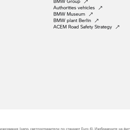
BMW
Group
Authorities
vehicles
BMW
Museum
BMW plant
Berlin
ACEM Road Safety
Strategy
исквания (напр. светлоотразители по стандарт Euro 4). Изобразените на фигу