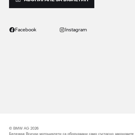
Facebook
Instagram
© BMW AG 2026
Бележка: Всички мотоциклети са оборудвани само съгласно законовите из