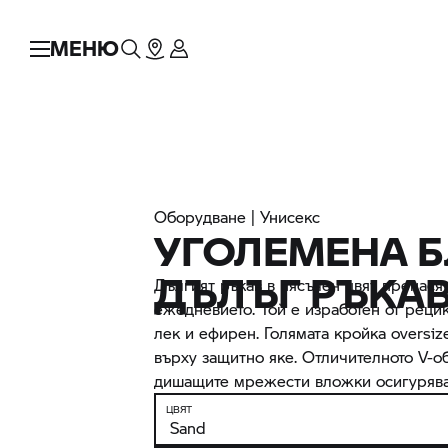
МЕНЮ
Оборудване | Унисекс
УГОЛЕМЕНА Б
ДЪЛЪГ РЪКАВ
Дългият ръкав в пясъчен цвят пренася
ежедневието. Той е изработен от реци
лек и ефирен. Голямата кройка oversiz
върху защитно яке. Отличителното V-о
дишащите мрежести вложки осигуряват
ЦВЯТ