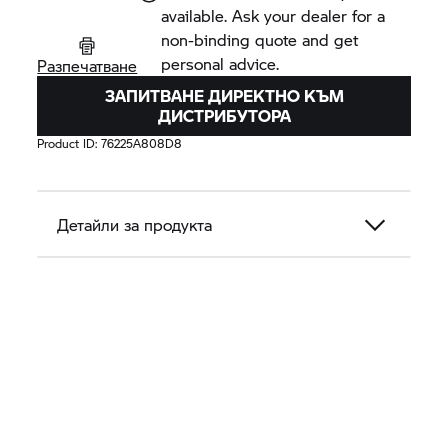
available. Ask your dealer for a
стабилни фортове на пръстите и петите, както и с
non-binding quote and get
подсилване за скоростния лост. В допълнение
personal advice.
специална вътрешна подплата балансира
Разпечатване
оптимално температурните колебания. Със своя
ЗАПИТВАНЕ ДИРЕКТНО КЪМ
класически завършек ботушите с връзки Treptow
ДИСТРИБУТОРА
GORE-TEX® не само осигуряват добра фигура
Product ID:
76225A808D8
върху мотоциклета, но и могат да се комбинират
перфектно с дънки и кожено яке.
Детайли за продукта