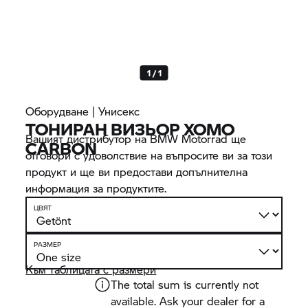
1 / 1
Оборудване | Унисекс
ТОНИРАН ВИЗЬОР XOMO
Вашият дистрибутор на
BMW Motorrad
ще
CARBON
отговори с удоволствие на въпросите ви за този
продукт и ще ви предостави допълнителна
информация за продуктите.
ЦВЯТ
РАЗМЕР
Към таблицата с размери
The total sum is currently not
available. Ask your dealer for a