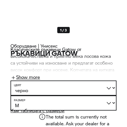
1 / 3
Оборудване | Унисекс
Класическите ръкавици Gatow от
РЪКАВИЦИ GATOW
висококачествена и приятно мека лосова кожа
са устойчиви на износване и предлагат особено
висок комфорт при носене. Копчетата на китката
позволяват да се регулира ширината на
Show more
приспособлението за затваряне. Това
ЦВЯТ
предотвратява нежелано изхлузване на
ръкавицата. Освен това са и практични:
РАЗМЕР
показалецът е подходящ за управление на
сензорен екран.
Към таблицата с размери
The total sum is currently not
available. Ask your dealer for a