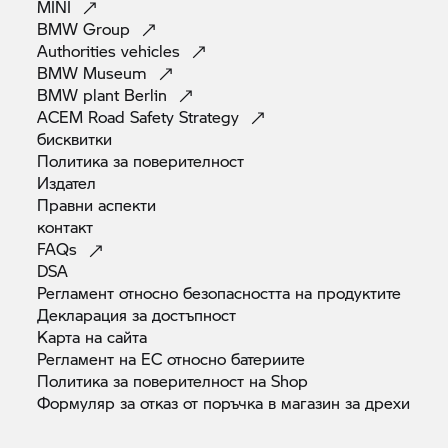
MINI
на тази вътрешна втулка влияе върху
BMW
Group
поведението на елемента Cellasto в посока
Authorities
vehicles
навлизане навътре и съответно върху
BMW
Museum
пружинната константа. Това има същият ефект
BMW plant
Berlin
като две пружини с различна степен на
ACEM Road Safety
Strategy
стегнатост. Ако вътрешната втулка стои срещу
бисквитки
стоманената пружина, елементът Cellasto губи
Политика за
поверителност
своята функция и се засяга само стоманената
Издател
пружина. Ако вътрешната втулка се придвижва
Правни
аспекти
контакт
по-нататък, основата на стоманената пружинна
FAQs
или „предварителното натоварване на
DSA
пружината“ също могат да се променят.
Регламент относно безопасността на
продуктите
Това позволява нормалната статична позиция и
Декларация за
достъпност
геометрията на мотоциклетиста да останат
Карта на
сайта
оптимизирани при всякакви натоварвания.
Регламент на ЕС относно
батериите
Допълнителните настройки на пружинната
Политика за поверителност на
Shop
константа в широк диапазон от 110 – 160 Nm
Формуляр за отказ от поръчка в магазин за
дрехи
служат за увеличаване на настройките „Sport“,
„Normal“ или „Comfort“ в ESA II, което значително