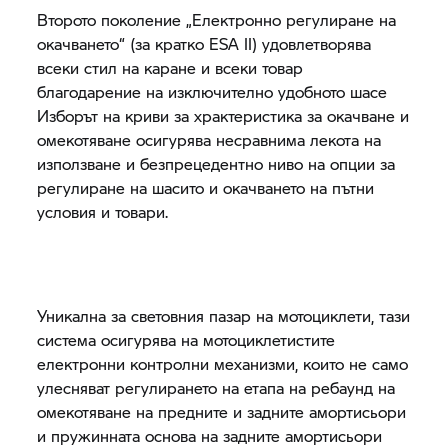
Второто поколение „Електронно регулиране на
окачването“ (за кратко ESA II) удовлетворява
всеки стил на каране и всеки товар
благодарение на изключително удобното шасе
Изборът на криви за храктеристика за окачване и
омекотяване осигурява несравнима лекота на
използване и безпрецедентно ниво на опции за
регулиране на шасито и окачването на пътни
условия и товари.
Уникална за световния пазар на мотоциклети, тази
система осигурява на мотоциклетистите
електронни контролни механизми, които не само
улесняват регулирането на етапа на ребаунд на
омекотяване на предните и задните амортисьори
и пружинната основа на задните амортисьори