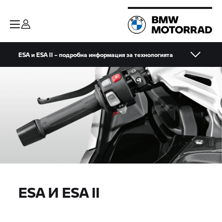
ESA и ESA II – подробна информация за технологията
ESA И ESA II