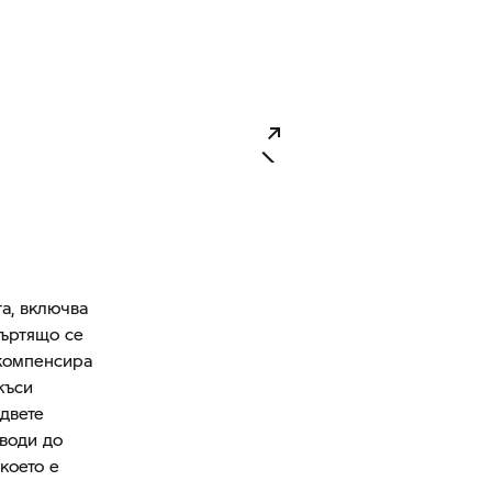
а, включва
въртящо се
 компенсира
къси
 двете
 води до
 което е