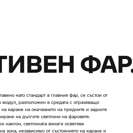
ИВЕН ФАР
тавено като стандарт в главния фар, се състои от
модул, разположен в средата с отразяващо
 на каране на окачването на предните и задните
лиране на дългите светлини на фаровете.
и наклон, светлината винаги осветява
а зона, независимо от състоянието на каране и