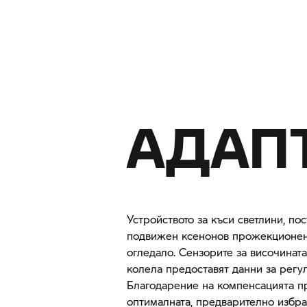
АДАПТ
Устройството за къси светлини, пос
подвижен ксенонов прожекционен 
огледало. Сензорите за височината
колела предоставят данни за регу
Благодарение на компенсацията пр
оптималната, предварително избран