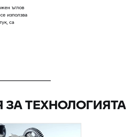
ожен ъглов
се използва
ук, са
 ЗА ТЕХНОЛОГИЯТА