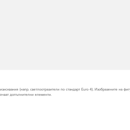
исквания (напр. светлоотразители по стандарт Euro 4). Изобразените на фигу
лючват допълнителни елементи.