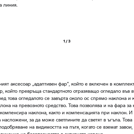
а линия.
1 / 3
ият аксесоар „адаптивен фар“, който е включен в комплект
р, който превръща стандартното отразяващо огледало във 
лед това огледалото се завърта около ос спрямо наклона и
клона на превозното средство. Това позволява и на фара за 
 компенсира наклона, както и компенсацията при наклон. И
 насложени, за да може светлините да светят в ъгъла. Това
подобряване на видимостта на пътя, когато се вземат завои,
личение на безопасността в активното каране.