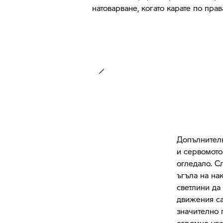
натоварване, когато карате по прав
Допълнителн
и сервомото
огледало. С
ъгъла на на
светлини да
движения са
значително 
огромно уве